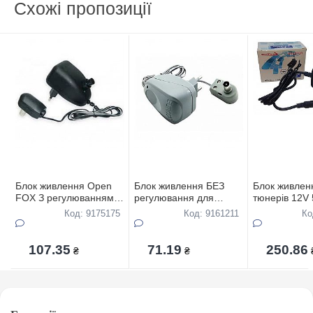
Схожі пропозиції
Блок живлення Open
Блок живлення БЕЗ
Блок живлен
FOX З регулюванням
регулювання для
тюнерiв 12V
пiд F-роз"єм для
антени 2-12V в ПАКЕТI
Код: 9175175
Код: 9161211
Ко
антени 2-12V в ПАКЕТI
107.35
71.19
250.86
₴
₴