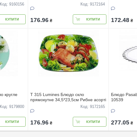
Код: 9160156
Код: 9172164
176.96
172.48
КУПИТИ
КУПИТИ
₴
₴
о кругле
T 315 Lumines Блюдо скло
Блюдо Pasab
прямокутне 34,5*23,5см Рибне асортi
10539
Код: 9179800
Код: 9172165
176.96
277.05
КУПИТИ
КУПИТИ
₴
₴