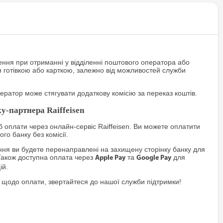
ння при отриманні у відділенні поштового оператора або
я готівкою або карткою, залежно від можливостей служби
ратор може стягувати додаткову комісію за переказ коштів.
у-партнера Raiffeisen
 оплати через онлайн-сервіс Raiffeisen. Ви можете оплатити
го банку без комісії.
я ви будете перенаправлені на захищену сторінку банку для
Також доступна оплата через
та
для
Apple Pay
Google Pay
ій.
 щодо оплати, звертайтеся до нашої служби підтримки!