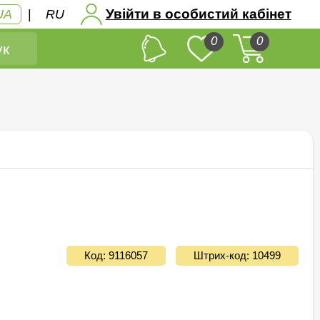
Увійти в особистий кабінет
UA
|
RU
0
0
к
Код: 9116057
Штрих-код: 10499