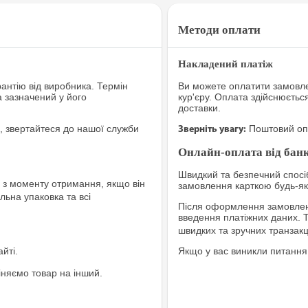
Методи оплати
Накладений платіж
рантію від виробника. Термін
Ви можете оплатити замовле
а зазначений у його
кур'єру. Оплата здійснюєтьс
доставки.
, звертайтеся до нашої служби
Поштовий опе
Зверніть увагу:
Онлайн-оплата від банк
Швидкий та безпечний спосіб
з моменту отримання, якщо він
замовлення карткою будь-яко
льна упаковка та всі
Після оформлення замовленн
введення платіжних даних. 
швидких та зручних транзакц
йті.
Якщо у вас виникли питання
іняємо товар на інший.