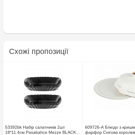
Схожі пропозиції
53392bk Набiр салатникiв 2шт
609726-А Блюдо з кришк
18*11.4см Pasabahce Mezze BLACK в
фарфор Снігова короле