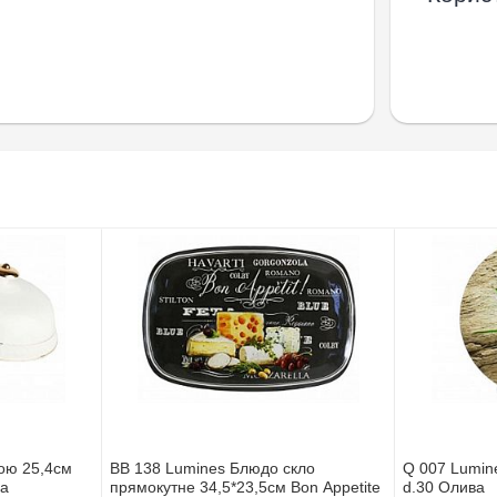
ою 25,4см
BB 138 Lumines Блюдо скло
Q 007 Lumin
ва
прямокутне 34,5*23,5см Bon Appetite
d.30 Олива