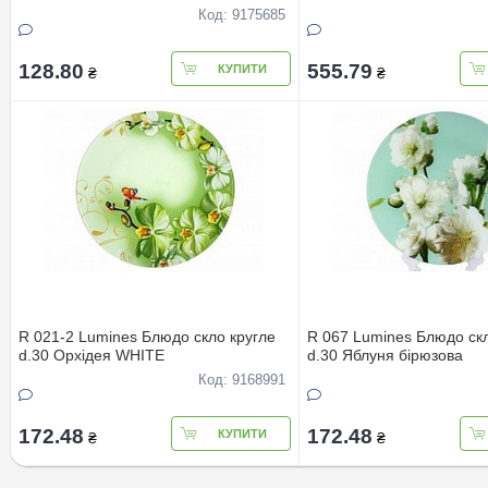
подар.упак
Код: 9175685
128.80
555.79
КУПИТИ
₴
₴
R 021-2 Lumines Блюдо скло кругле
R 067 Lumines Блюдо скл
d.30 Орхiдея WHITE
d.30 Яблуня бiрюзова
Код: 9168991
172.48
172.48
КУПИТИ
₴
₴