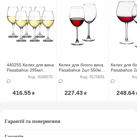
440255 Келих для вина
Келих для білого вина
Келих для бі
Pasabahce 295мл
Pasabahce 2шт 550мл
Pasabahce 2
Amber 6шт
Enoteca 44228
Enoteca 442
Код: 9169570
Код: 9175691
Ко
416.55
227.43
248.64
₴
₴
Гарантії та повернення
Гарантія