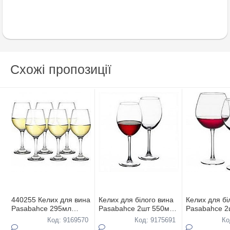
Схожі пропозиції
440255 Келих для вина
Келих для білого вина
Келих для бі
Pasabahce 295мл
Pasabahce 2шт 550мл
Pasabahce 2
Amber 6шт
Enoteca 44228
Enoteca 442
Код: 9169570
Код: 9175691
Ко