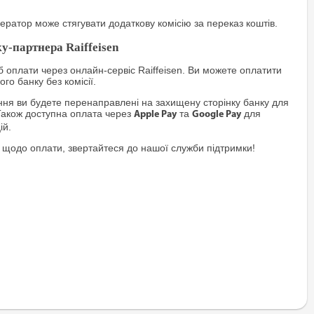
ратор може стягувати додаткову комісію за переказ коштів.
у-партнера Raiffeisen
 оплати через онлайн-сервіс Raiffeisen. Ви можете оплатити
го банку без комісії.
я ви будете перенаправлені на захищену сторінку банку для
Також доступна оплата через
та
для
Apple Pay
Google Pay
ій.
 щодо оплати, звертайтеся до нашої служби підтримки!