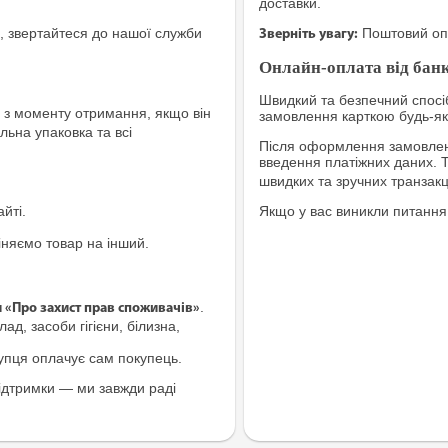
доставки.
, звертайтеся до нашої служби
Поштовий опе
Зверніть увагу:
Онлайн-оплата від банк
Швидкий та безпечний спосіб
з моменту отримання, якщо він
замовлення карткою будь-яко
льна упаковка та всі
Після оформлення замовленн
введення платіжних даних. 
швидких та зручних транзакц
йті.
Якщо у вас виникли питання
іняємо товар на інший.
.
и «Про захист прав споживачів»
ад, засоби гігієни, білизна,
купця оплачує сам покупець.
ідтримки — ми завжди раді