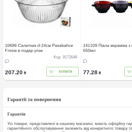
10686 Салатник d-24см Pasabahce
141109 Пiала кераміка з
Fresia в подар.упак
650мл
Код: 9172648
207.20
77.28
КУПИТИ
₴
₴
Гарантії та повернення
Гарантія
Усі товари, представлені в нашому магазині, мають офіційну га
гарантійного обслуговування залежить від конкретного товару т