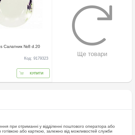
os Салатник №8 d.20
Ще товари
Код: 9179323
КУПИТИ
ння при отриманні у відділенні поштового оператора або
я готівкою або карткою, залежно від можливостей служби