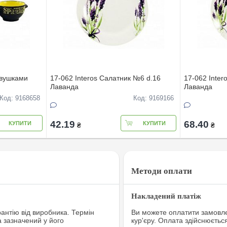
 вушками
17-062 Interos Салатник №6 d.16
17-062 Inter
Лаванда
Лаванда
Код: 9168658
Код: 9169166
42.19
68.40
КУПИТИ
КУПИТИ
₴
₴
Методи оплати
Накладений платіж
рантію від виробника. Термін
Ви можете оплатити замовле
а зазначений у його
кур'єру. Оплата здійснюєтьс