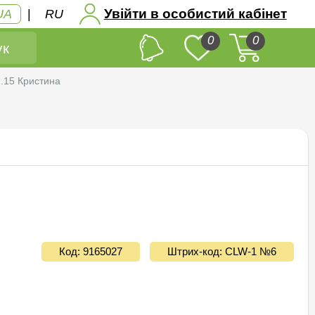
Увійти в особистий кабінет
UA
|
RU
0
0
к
.15 Кристина
Код: 9165027
Штрих-код: CLW-1 №6