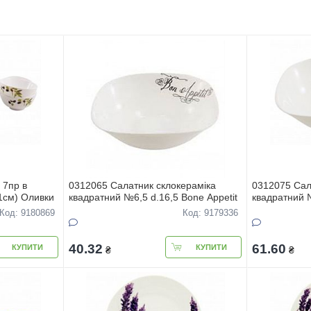
 7пр в
0312065 Салатник склокерамiка
0312075 Сал
1см) Оливки
квадратний №6,5 d.16,5 Bone Appetit
квадратний №
Код: 9180869
Код: 9179336
40.32
61.60
КУПИТИ
КУПИТИ
₴
₴