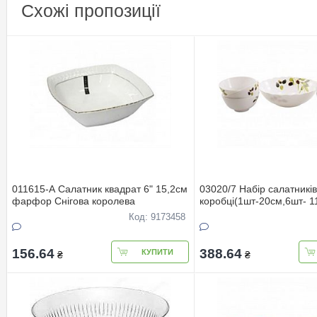
Схожі пропозиції
011615-А Салатник квадрат 6" 15,2см
03020/7 Набір салатників
фарфор Снігова королева
коробці(1шт-20см,6шт- 1
Код: 9173458
156.64
388.64
КУПИТИ
₴
₴