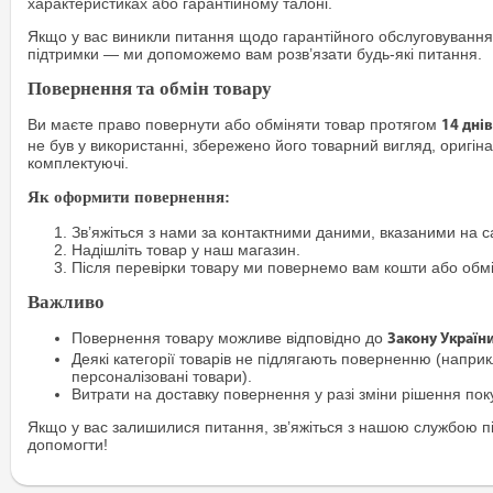
характеристиках або гарантійному талоні.
Якщо у вас виникли питання щодо гарантійного обслуговування
підтримки — ми допоможемо вам розв’язати будь-які питання.
Повернення та обмін товару
Ви маєте право повернути або обміняти товар протягом
14 днів
не був у використанні, збережено його товарний вигляд, оригіна
комплектуючі.
Як оформити повернення:
Зв’яжіться з нами за контактними даними, вказаними на са
Надішліть товар у наш магазин.
Після перевірки товару ми повернемо вам кошти або обм
Важливо
Повернення товару можливе відповідно до
Закону Україн
Деякі категорії товарів не підлягають поверненню (наприкл
персоналізовані товари).
Витрати на доставку повернення у разі зміни рішення по
Якщо у вас залишилися питання, зв’яжіться з нашою службою п
допомогти!