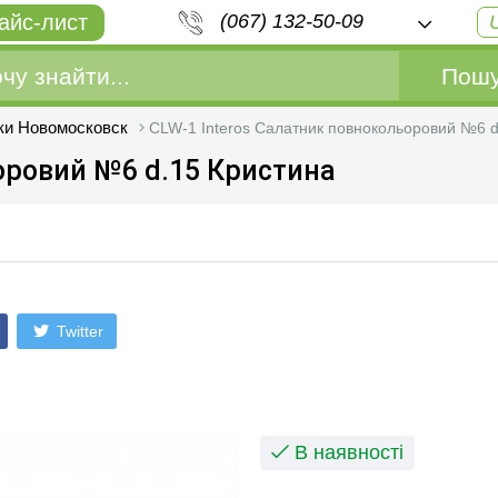
айс-лист
(067) 132-50-09
Пошу
ки Новомосковск
CLW-1 Interos Салатник повнокольоровий №6 d
оровий №6 d.15 Кристина
Twitter
В наявності