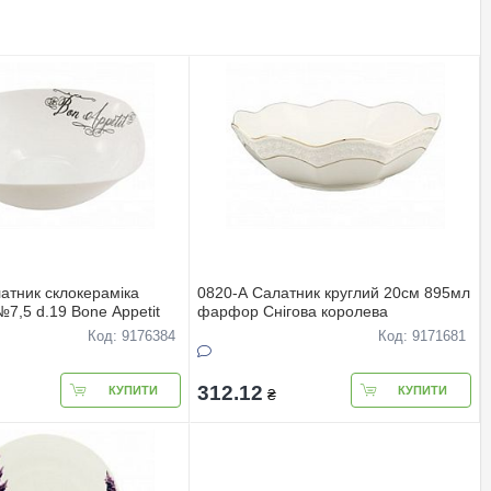
атник склокерамiка
0820-А Салатник круглий 20см 895мл
7,5 d.19 Bone Appetit
фарфор Снігова королева
Код: 9176384
Код: 9171681
312.12
КУПИТИ
КУПИТИ
₴