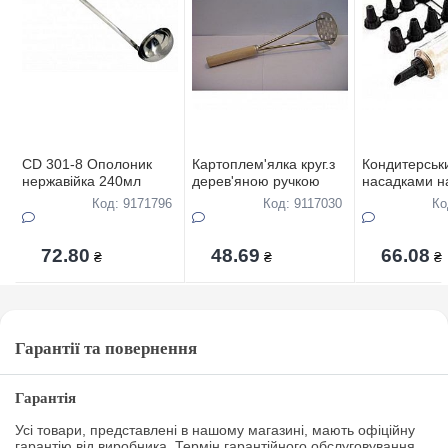
CD 301-8 Ополоник
Картоплем'ялка круг.з
Кондитерськ
нержавійка 240мл
дерев'яною ручкою
насадками н
Код: 9171796
Код: 9117030
Ко
72.80
48.69
66.08
₴
₴
₴
Гарантії та повернення
Гарантія
Усі товари, представлені в нашому магазині, мають офіційну
гарантію від виробника. Термін гарантійного обслуговування