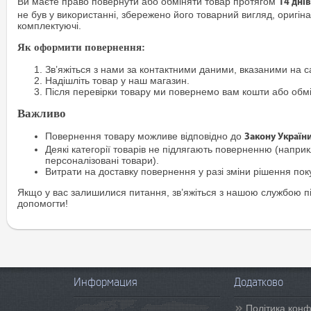
Ви маєте право повернути або обміняти товар протягом
14 днів
не був у використанні, збережено його товарний вигляд, оригіна
комплектуючі.
Як оформити повернення:
Зв’яжіться з нами за контактними даними, вказаними на са
Надішліть товар у наш магазин.
Після перевірки товару ми повернемо вам кошти або обм
Важливо
Повернення товару можливе відповідно до
Закону Україн
Деякі категорії товарів не підлягають поверненню (наприкл
персоналізовані товари).
Витрати на доставку повернення у разі зміни рішення по
Якщо у вас залишилися питання, зв’яжіться з нашою службою п
допомогти!
Информация
Додатково
Політика конф