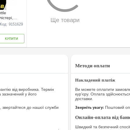
ttle
iстерi,
Ще товари
Код: 9151629
КУПИТИ
Методи оплати
Накладений платіж
рантію від виробника. Термін
Ви можете оплатити замовле
а зазначений у його
кур'єру. Оплата здійснюєтьс
доставки.
, звертайтеся до нашої служби
Поштовий опе
Зверніть увагу:
Онлайн-оплата від банк
Швидкий та безпечний спосіб