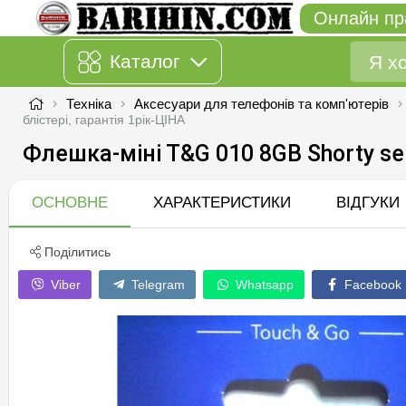
Онлайн пр
Каталог
Техніка
Аксесуари для телефонів та комп'ютерів
блiстерi, гарантiя 1рiк-ЦIНА
Флешка-мiнi T&G 010 8GB Shorty ser
ОСНОВНЕ
ХАРАКТЕРИСТИКИ
ВІДГУКИ
Поділитись
Viber
Telegram
Whatsapp
Facebook