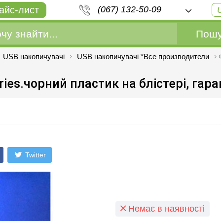
айс-лист
(067) 132-50-09
Пошу
USB накопичувачі
USB накопичувачі *Все производители
Ф
ies.чорний пластик на блiстерi, гара
Twitter
Немає в наявності