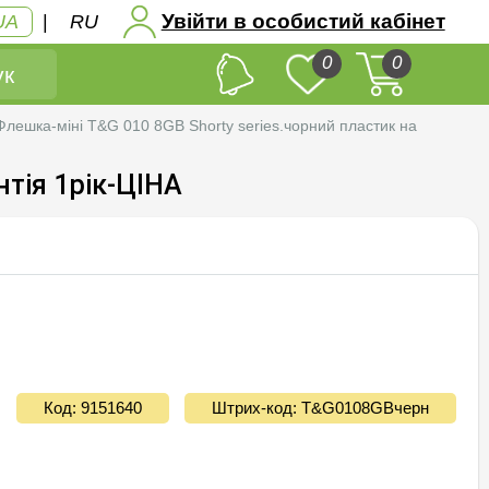
Увійти в особистий кабінет
UA
|
RU
0
0
к
лешка-мiнi T&G 010 8GB Shorty series.чорний пластик на
нтiя 1рiк-ЦIНА
Код: 9151640
Штрих-код: T&G0108GBчерн