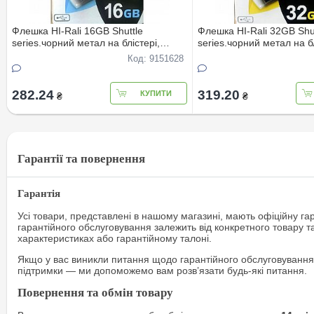
Флешка HI-Rali 16GB Shuttle
Флешка HI-Rali 32GB Shu
series.чорний метал на блiстерi,
series.чорний метал на бл
гарантiя 1 рiк
гарантiя 1 рiк
Код: 9151628
282.24
319.20
КУПИТИ
₴
₴
Гарантії та повернення
Гарантія
Усі товари, представлені в нашому магазині, мають офіційну га
гарантійного обслуговування залежить від конкретного товару т
характеристиках або гарантійному талоні.
Якщо у вас виникли питання щодо гарантійного обслуговування
підтримки — ми допоможемо вам розв’язати будь-які питання.
Повернення та обмін товару