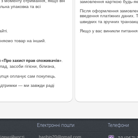
з моменту отримання, якщо він
замовлення карткою будь-яко
льна упаковка та всі
Після оформлення замовленн
введення платіжних даних. 
швидких та зручних транзакц
йті.
Якщо у вас виникли питання
іняємо товар на інший.
.
и «Про захист прав споживачів»
ад, засоби гігієни, білизна,
купця оплачує сам покупець.
ідтримки — ми завжди раді
Електронні пошти
Телефони
іденційності
barihin20@gmail.com