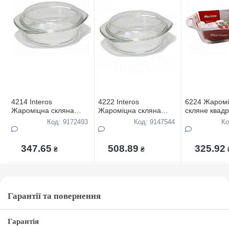
4214 Interos
4222 Interos
6224 Жаром
Жароміцна скляна
Жароміцна скляна
скляне квадр
каструля об`єм 2,5 л
каструля об`єм 3,0 л
з ручками об
Код: 9172493
Код: 9147544
Ко
347.65
508.89
325.92
₴
₴
Гарантії та повернення
Гарантія