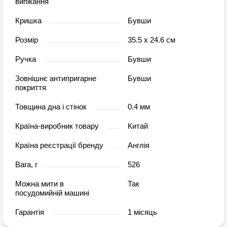
випікання
Кришка
Бувши
Розмір
35.5 х 24.6 см
Ручка
Бувши
Зовнішнє антипригарне
Бувши
покриття
Товщина дна і стінок
0.4 мм
Країна-виробник товару
Китай
Країна реєстрації бренду
Англія
Вага, г
526
Можна мити в
Так
посудомийній машині
Гарантія
1 місяць