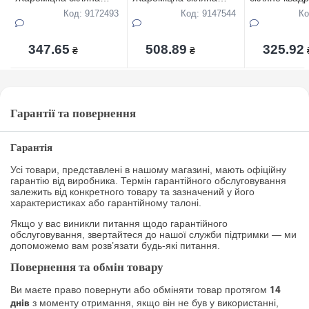
каструля об`єм 2,5 л
каструля об`єм 3,0 л
з ручками об
Код: 9172493
Код: 9147544
Ко
347.65
508.89
325.92
₴
₴
Гарантії та повернення
Гарантія
Усі товари, представлені в нашому магазині, мають офіційну
гарантію від виробника. Термін гарантійного обслуговування
залежить від конкретного товару та зазначений у його
характеристиках або гарантійному талоні.
Якщо у вас виникли питання щодо гарантійного
обслуговування, звертайтеся до нашої служби підтримки — ми
допоможемо вам розв’язати будь-які питання.
Повернення та обмін товару
Ви маєте право повернути або обміняти товар протягом
14
з моменту отримання, якщо він не був у використанні,
днів