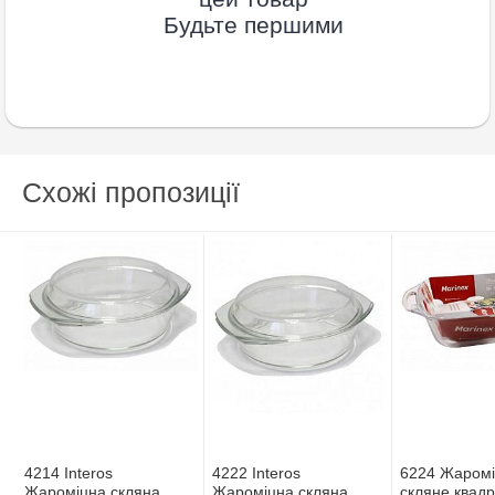
Будьте першими
Схожі пропозиції
4214 Interos
4222 Interos
6224 Жаром
Жароміцна скляна
Жароміцна скляна
скляне квадр