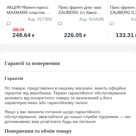
АКЦIЯ!!!Френч-пресс
Прес-френч длю чаю
Прес-френч 
MAXMARK пластик.
ZAUBERG 1л Хвилі
ZAUBERG 0,
МК-F-09/55-
HT03-P1000
ЗернаНТ04-
Код: 9177692
Код: 9144188
Ко
1000мл(БЕЗ
УПАКОВКИ)
285.94
248.64
226.05
133.31
₴
₴
Гарантії та повернення
Гарантія
Усі товари, представлені в нашому магазині, мають офіційну
гарантію від виробника. Термін гарантійного обслуговування
залежить від конкретного товару та зазначений у його
характеристиках або гарантійному талоні.
Якщо у вас виникли питання щодо гарантійного
обслуговування, звертайтеся до нашої служби підтримки — ми
допоможемо вам розв’язати будь-які питання.
Повернення та обмін товару