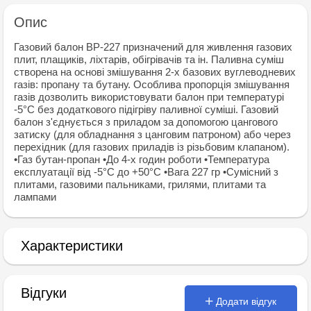
Опис
Газовий балон BP-227 призначений для живлення газових
плит, плащиків, ліхтарів, обігрівачів та ін. Паливна суміш
створена на основі змішування 2-х базових вуглеводневих
газів: пропану та бутану. Особлива пропорція змішування
газів дозволить використовувати балон при температурі
-5°С без додаткового підігріву паливної суміші. Газовий
балон з'єднується з приладом за допомогою цангового
затиску (для обладнання з цанговим патроном) або через
перехідник (для газових приладів із різьбовим клапаном).
•Газ бутан-пропан •До 4-х годин роботи •Температура
експлуатації від -5°С до +50°С •Вага 227 гр •Сумісний з
плитами, газовими пальниками, грилями, плитами та
лампами
Характеристики
Відгуки
Додати відгук