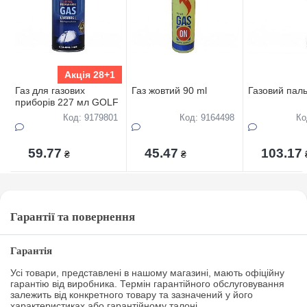
Акція 28+1
Газ для газових
Газ жовтий 90 ml
Газовий пал
приборів 227 мл GOLF
Код: 9179801
Код: 9164498
Ко
59.77
45.47
103.17
₴
₴
Гарантії та повернення
Гарантія
Усі товари, представлені в нашому магазині, мають офіційну
гарантію від виробника. Термін гарантійного обслуговування
залежить від конкретного товару та зазначений у його
характеристиках або гарантійному талоні.