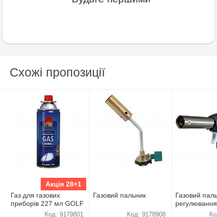
Схожі пропозиції
Акція 28+1
Газ для газових
Газовий пальник
Газовий паль
приборів 227 мл GOLF
регулювання
п"езопiдпал
Код: 9179801
Код: 9178908
Ко