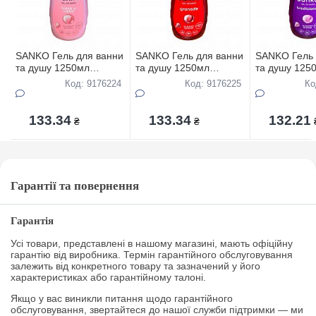
SANKO Гель для ванни
SANKO Гель для ванни
SANKO Гель 
та душу 1250мл
та душу 1250мл
та душу 125
Вершки і Полуниця
Гранатовий
Традиційний
Код: 9176224
Код: 9176225
Ко
133.34
133.34
132.21
₴
₴
Гарантії та повернення
Гарантія
Усі товари, представлені в нашому магазині, мають офіційну
гарантію від виробника. Термін гарантійного обслуговування
залежить від конкретного товару та зазначений у його
характеристиках або гарантійному талоні.
Якщо у вас виникли питання щодо гарантійного
обслуговування, звертайтеся до нашої служби підтримки — ми