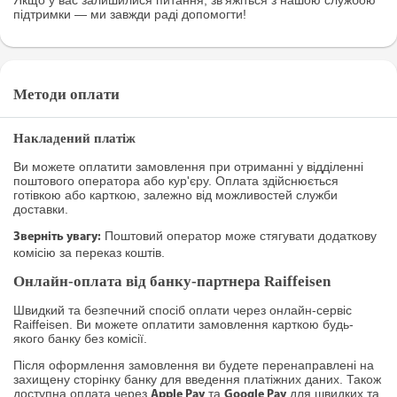
Якщо у вас залишилися питання, зв’яжіться з нашою службою
підтримки — ми завжди раді допомогти!
Методи оплати
Накладений платіж
Ви можете оплатити замовлення при отриманні у відділенні
поштового оператора або кур'єру. Оплата здійснюється
готівкою або карткою, залежно від можливостей служби
доставки.
Поштовий оператор може стягувати додаткову
Зверніть увагу:
комісію за переказ коштів.
Онлайн-оплата від банку-партнера Raiffeisen
Швидкий та безпечний спосіб оплати через онлайн-сервіс
Raiffeisen. Ви можете оплатити замовлення карткою будь-
якого банку без комісії.
Після оформлення замовлення ви будете перенаправлені на
захищену сторінку банку для введення платіжних даних. Також
доступна оплата через
та
для швидких та
Apple Pay
Google Pay