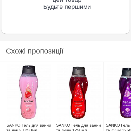
Будьте першими
Схожі пропозиції
SANKO Гель для ванни
SANKO Гель для ванни
SANKO Гель 
та душу 1250мл
та душу 1250мл
та душу 125