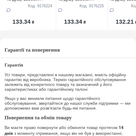
Вершки і Полуниця
Гранатовий
Традиційний
Код: 9176224
Код: 9176225
Ко
133.34
133.34
132.21
₴
₴
Гарантії та повернення
Гарантія
Усі товари, представлені в нашому магазині, мають офіційну
гарантію від виробника. Термін гарантійного обслуговування
залежить від конкретного товару та зазначений у його
характеристиках або гарантійному талоні.
Якщо у вас виникли питання щодо гарантійного
обслуговування, звертайтеся до нашої служби підтримки — ми
допоможемо вам розв’язати будь-які питання.
Повернення та обмін товару
Ви маєте право повернути або обміняти товар протягом
14
з моменту отримання, якщо він не був у використанні,
днів