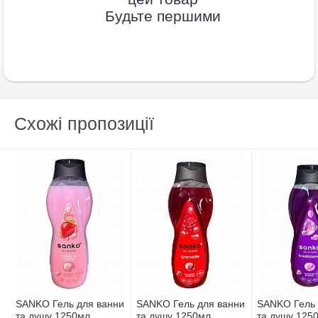
Будьте першими
Схожі пропозиції
SANKO Гель для ванни
SANKO Гель для ванни
SANKO Гель 
та душу 1250мл
та душу 1250мл
та душу 125