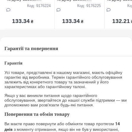
Вершки і Полуниця
Гранатовий
Традиційний
Код: 9176224
Код: 9176225
Ко
133.34
133.34
132.21
₴
₴
Гарантії та повернення
Гарантія
Усі товари, представлені в нашому магазині, мають офіційну
гарантію від виробника. Термін гарантійного обслуговування
залежить від конкретного товару та зазначений у його
характеристиках або гарантійному талоні.
Якщо у вас виникли питання щодо гарантійного
обслуговування, звертайтеся до нашої служби підтримки — ми
допоможемо вам розв’язати будь-які питання.
Повернення та обмін товару
Ви маєте право повернути або обміняти товар протягом
14
з моменту отримання, якщо він не був у використанні,
днів