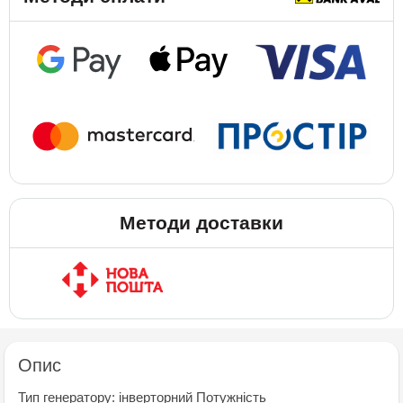
Методи доставки
Опис
Тип генератору: iнверторний Потужнiсть