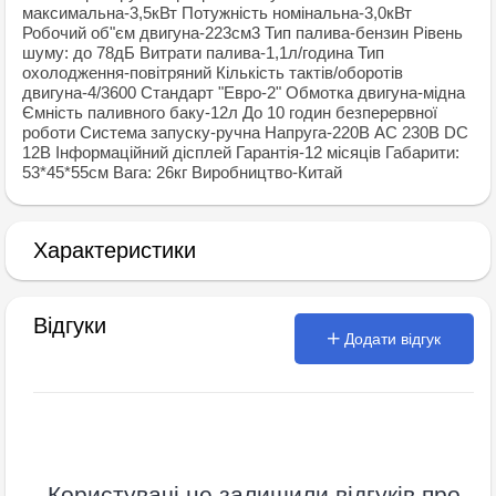
максимальна-3,5кВт Потужнiсть номiнальна-3,0кВт
Робочий об"єм двигуна-223см3 Тип палива-бензин Рiвень
шуму: до 78дБ Витрати палива-1,1л/година Тип
охолодження-повiтряний Кiлькiсть тактiв/оборотiв
двигуна-4/3600 Стандарт "Евро-2" Обмотка двигуна-мiдна
Ємнiсть паливного баку-12л До 10 годин безперервної
роботи Система запуску-ручна Напруга-220В АС 230В DC
12B Iнформацiйний дiсплей Гарантiя-12 мiсяцiв Габарити:
53*45*55см Вага: 26кг Виробництво-Китай
Характеристики
Відгуки
Додати відгук
Користувачі не залишили відгуків про