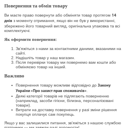
Повернення та обмін товару
Ви маєте право повернути або обміняти товар протягом
14
з моменту отримання, якщо він не був у використанні,
днів
збережено його товарний вигляд, оригінальна упаковка та всі
комплектуючі.
Як оформити повернення:
Зв’яжіться з нами за контактними даними, вказаними на
сайті.
Надішліть товар у наш магазин.
Після перевірки товару ми повернемо вам кошти або
обміняємо товар на інший.
Важливо
Повернення товару можливе відповідно до
Закону
.
України «Про захист прав споживачів»
Деякі категорії товарів не підлягають поверненню
(наприклад, засоби гігієни, білизна, персоналізовані
товари).
Витрати на доставку повернення у разі зміни рішення
покупця оплачує сам покупець.
Якщо у вас залишилися питання, зв’яжіться з нашою службою
підтримки — ми завжди раді допомогти!