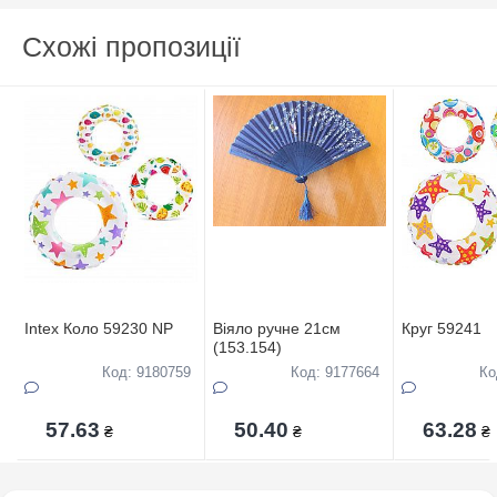
Схожі пропозиції
Intex Коло 59230 NP
Віяло ручне 21см
Круг 59241
(153.154)
Код: 9180759
Код: 9177664
Ко
57.63
50.40
63.28
₴
₴
₴