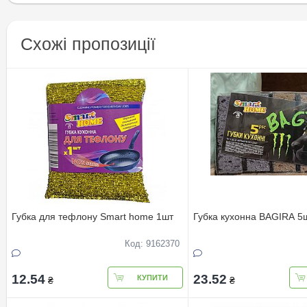
Схожі пропозиції
Губка для тефлону Smart home 1шт
Губка кухонна BAGIRA 5
Код: 9162370
12.54
23.52
КУПИТИ
₴
₴