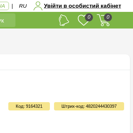
Увійти в особистий кабінет
UA
|
RU
0
0
к
Код: 9164321
Штрих-код: 4820244430397