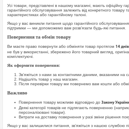
Усі товари, представлені в нашому магазині, мають офіційну га
гарантійного обслуговування залежить від конкретного товару т
характеристиках або гарантійному талоні.
Якщо у вас виникли питання щодо гарантійного обслуговування
підтримки — ми допоможемо вам розв’язати будь-які питання.
Повернення та обмін товару
Ви маєте право повернути або обміняти товар протягом
14 днів
не був у використанні, збережено його товарний вигляд, оригіна
комплектуючі.
Як оформити повернення:
Зв’яжіться з нами за контактними даними, вказаними на са
Надішліть товар у наш магазин.
Після перевірки товару ми повернемо вам кошти або обм
Важливо
Повернення товару можливе відповідно до
Закону Україн
Деякі категорії товарів не підлягають поверненню (наприкл
персоналізовані товари).
Витрати на доставку повернення у разі зміни рішення по
Якщо у вас залишилися питання, зв’яжіться з нашою службою п