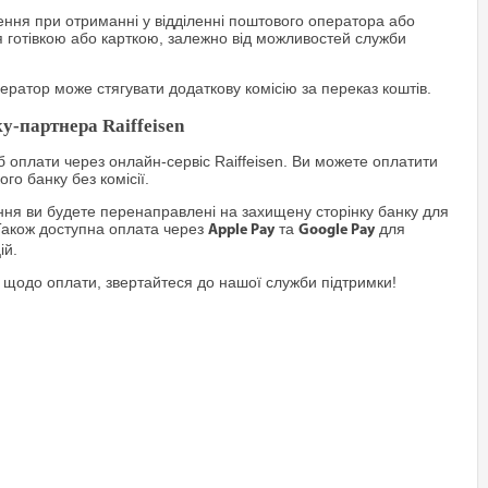
ння при отриманні у відділенні поштового оператора або
я готівкою або карткою, залежно від можливостей служби
ратор може стягувати додаткову комісію за переказ коштів.
у-партнера Raiffeisen
 оплати через онлайн-сервіс Raiffeisen. Ви можете оплатити
го банку без комісії.
я ви будете перенаправлені на захищену сторінку банку для
Також доступна оплата через
та
для
Apple Pay
Google Pay
ій.
 щодо оплати, звертайтеся до нашої служби підтримки!