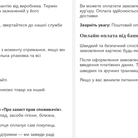
рантію від виробника. Термін
Ви можете оплатити замовле
а зазначений у його
кур'єру. Оплата здійснюєтьс
доставки.
, звертайтеся до нашої служби
Поштовий опе
Зверніть увагу:
Онлайн-оплата від банк
Швидкий та безпечний спосіб
з моменту отримання, якщо він
замовлення карткою будь-яко
льна упаковка та всі
Після оформлення замовленн
введення платіжних даних. 
швидких та зручних транзакц
йті.
Якщо у вас виникли питання
іняємо товар на інший.
.
и «Про захист прав споживачів»
ад, засоби гігієни, білизна,
купця оплачує сам покупець.
ідтримки — ми завжди раді