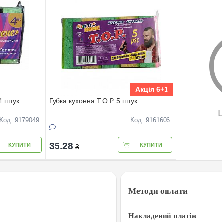
Акція 6+1
4 штук
Губка кухонна Т.О.Р. 5 штук
Код: 9179049
Код: 9161606
35.28
КУПИТИ
КУПИТИ
₴
Методи оплати
Накладений платіж