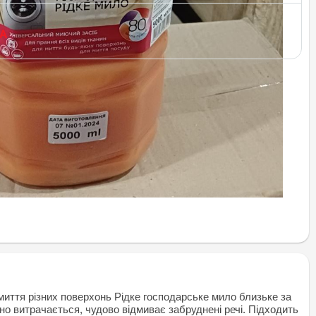
миття різних поверхонь Рідке господарське мило близьке за
но витрачається, чудово відмиває забруднені речі. Підходить