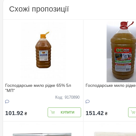
Схожі пропозиції
Господарське мило рідке 65% 5л
Господарське мило рідке
"МП"
Код: 9170890
101.92
151.42
КУПИТИ
₴
₴