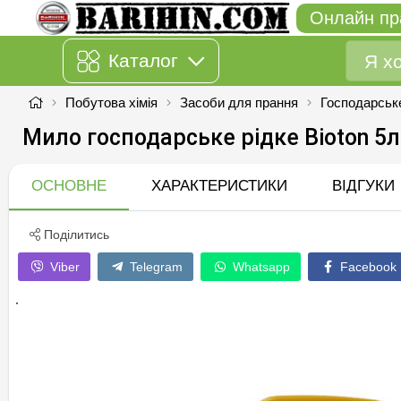
Онлайн пр
Каталог
Побутова хімія
Засоби для прання
Господарськ
Мило господарське рідке Bioton 5л
ОСНОВНЕ
ХАРАКТЕРИСТИКИ
ВІДГУКИ
Поділитись
Viber
Telegram
Whatsapp
Facebook