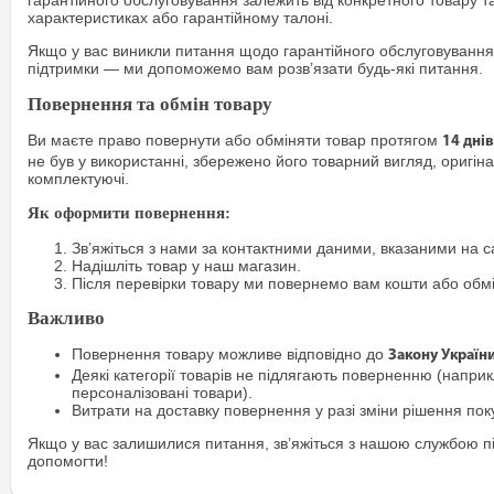
гарантійного обслуговування залежить від конкретного товару т
характеристиках або гарантійному талоні.
Якщо у вас виникли питання щодо гарантійного обслуговування
підтримки — ми допоможемо вам розв’язати будь-які питання.
Повернення та обмін товару
Ви маєте право повернути або обміняти товар протягом
14 днів
не був у використанні, збережено його товарний вигляд, оригіна
комплектуючі.
Як оформити повернення:
Зв’яжіться з нами за контактними даними, вказаними на са
Надішліть товар у наш магазин.
Після перевірки товару ми повернемо вам кошти або обм
Важливо
Повернення товару можливе відповідно до
Закону Україн
Деякі категорії товарів не підлягають поверненню (наприкл
персоналізовані товари).
Витрати на доставку повернення у разі зміни рішення по
Якщо у вас залишилися питання, зв’яжіться з нашою службою п
допомогти!