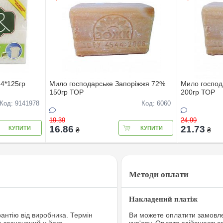
 4*125гр
Мило господарське Запоріжжя 72%
Мило господ
150гр ТОР
200гр ТОР
Код: 9141978
Код: 6060
19.39
24.99
16.86
21.73
КУПИТИ
КУПИТИ
₴
₴
Методи оплати
Накладений платіж
рантію від виробника. Термін
Ви можете оплатити замовле