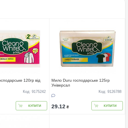
осподарське 120гр від
Мило Duru господарське 125гр
Універсал
Код: 9175242
Код: 9126788
29.12
КУПИТИ
КУПИТИ
₴