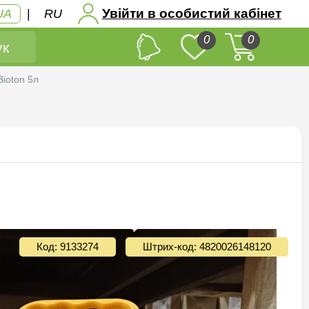
Увійти в особистий кабінет
UA
|
RU
0
0
к
ioton 5л
Код: 9133274
Штрих-код: 4820026148120