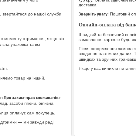
а зазначений у його
кур'єру. Оплата здійснюєтьс
доставки.
, звертайтеся до нашої служби
Поштовий опе
Зверніть увагу:
Онлайн-оплата від банк
Швидкий та безпечний спосіб
з моменту отримання, якщо він
замовлення карткою будь-яко
льна упаковка та всі
Після оформлення замовленн
введення платіжних даних. 
швидких та зручних транзакц
йті.
Якщо у вас виникли питання
іняємо товар на інший.
.
и «Про захист прав споживачів»
ад, засоби гігієни, білизна,
купця оплачує сам покупець.
ідтримки — ми завжди раді