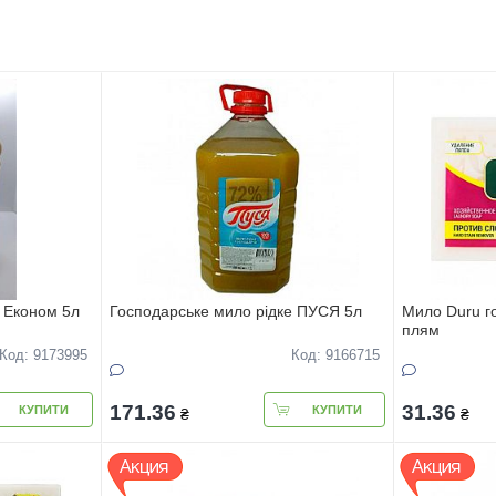
 Економ 5л
Господарське мило рідке ПУСЯ 5л
Мило Duru г
плям
Код: 9173995
Код: 9166715
171.36
31.36
КУПИТИ
КУПИТИ
₴
₴