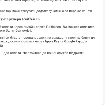
я готівкою або карткою, залежно від можливостей служби
ратор може стягувати додаткову комісію за переказ коштів.
у-партнера Raiffeisen
 оплати через онлайн-сервіс Raiffeisen. Ви можете оплатити
го банку без комісії.
я ви будете перенаправлені на захищену сторінку банку для
Також доступна оплата через
та
для
Apple Pay
Google Pay
ій.
 щодо оплати, звертайтеся до нашої служби підтримки!