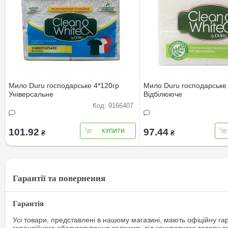
Мило Duru господарське 4*120гр
Мило Duru господарське
Універсальне
Відбілююче
Код: 9166407
101.92
97.44
КУПИТИ
₴
₴
Гарантії та повернення
Гарантія
Усі товари, представлені в нашому магазині, мають офіційну га