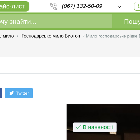
айс-лист
(067) 132-50-09
Пошу
е мило
Господарське мило Биотон
Мило господарське рідке B
Twitter
В наявності