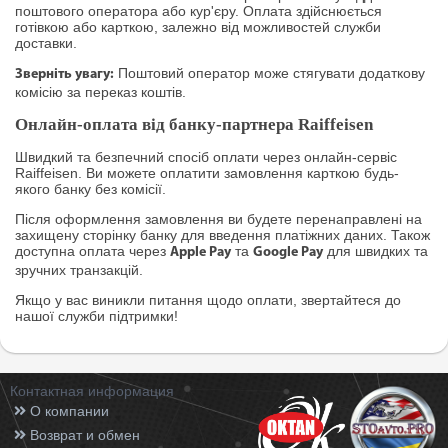
поштового оператора або кур'єру. Оплата здійснюється
готівкою або карткою, залежно від можливостей служби
доставки.
Поштовий оператор може стягувати додаткову
Зверніть увагу:
комісію за переказ коштів.
Онлайн-оплата від банку-партнера Raiffeisen
Швидкий та безпечний спосіб оплати через онлайн-сервіс
Raiffeisen. Ви можете оплатити замовлення карткою будь-
якого банку без комісії.
Після оформлення замовлення ви будете перенаправлені на
захищену сторінку банку для введення платіжних даних. Також
доступна оплата через
та
для швидких та
Apple Pay
Google Pay
зручних транзакцій.
Якщо у вас виникли питання щодо оплати, звертайтеся до
нашої служби підтримки!
Контактная информация
О компании
Возврат и обмен