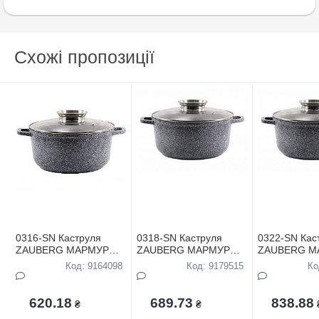
Схожі пропозиції
0316-SN Каструля
0318-SN Каструля
0322-SN Кас
ZAUBERG МАРМУР
ZAUBERG МАРМУР
ZAUBERG М
кругла 1,2л в коробці
кругла 1,7л в коробці
кругла 3,2л в
Код: 9164098
Код: 9179515
Ко
620.18
689.73
838.88
₴
₴