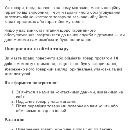
Усі товари, представлені в нашому магазині, мають офіційну
гарантію від виробника. Термін гарантійного обслуговування
залежить від конкретного товару та зазначений у його
характеристиках або гарантійному талоні.
Якщо у вас виникли питання щодо гарантійного
обслуговування, звертайтеся до нашої служби підтримки — ми
допоможемо вам розв’язати будь-які питання.
Повернення та обмін товару
Ви маєте право повернути або обміняти товар протягом
14
з моменту отримання, якщо він не був у використанні,
днів
збережено його товарний вигляд, оригінальна упаковка та всі
комплектуючі.
Як оформити повернення:
Зв’яжіться з нами за контактними даними, вказаними на
сайті.
Надішліть товар у наш магазин.
Після перевірки товару ми повернемо вам кошти або
обміняємо товар на інший.
Важливо
Повернення товару можливе відповідно до
Закону