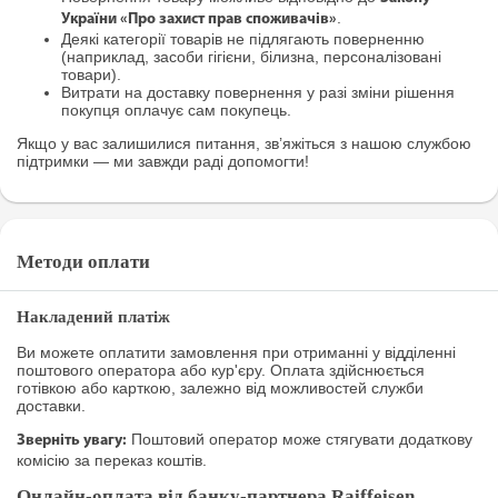
.
України «Про захист прав споживачів»
Деякі категорії товарів не підлягають поверненню
(наприклад, засоби гігієни, білизна, персоналізовані
товари).
Витрати на доставку повернення у разі зміни рішення
покупця оплачує сам покупець.
Якщо у вас залишилися питання, зв’яжіться з нашою службою
підтримки — ми завжди раді допомогти!
Методи оплати
Накладений платіж
Ви можете оплатити замовлення при отриманні у відділенні
поштового оператора або кур'єру. Оплата здійснюється
готівкою або карткою, залежно від можливостей служби
доставки.
Поштовий оператор може стягувати додаткову
Зверніть увагу:
комісію за переказ коштів.
Онлайн-оплата від банку-партнера Raiffeisen