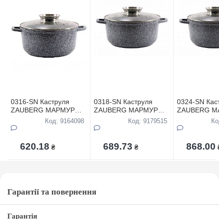
0316-SN Каструля
0318-SN Каструля
0324-SN Кас
ZAUBERG МАРМУР
ZAUBERG МАРМУР
ZAUBERG М
кругла 1,2л в коробці
кругла 1,7л в коробці
кругла 4,5л в
Код: 9164098
Код: 9179515
Ко
620.18
689.73
868.00
₴
₴
Гарантії та повернення
Гарантія