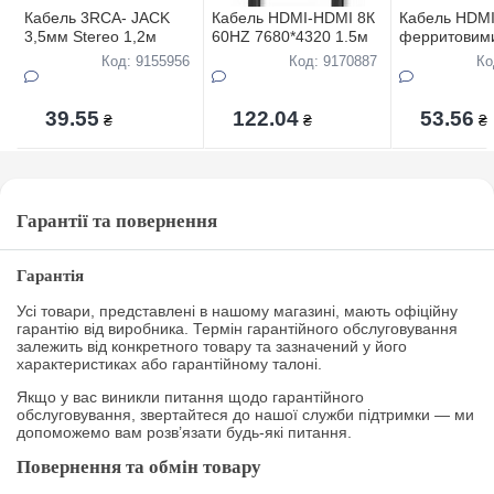
Кабель 3RCA- JACK
Кабель HDMI-HDMI 8К
Кабель HDMI
3,5мм Stereo 1,2м
60HZ 7680*4320 1.5м
ферритовим
фiльтрами 0
Код: 9155956
Код: 9170887
Ко
39.55
122.04
53.56
₴
₴
₴
Гарантії та повернення
Гарантія
Усі товари, представлені в нашому магазині, мають офіційну
гарантію від виробника. Термін гарантійного обслуговування
залежить від конкретного товару та зазначений у його
характеристиках або гарантійному талоні.
Якщо у вас виникли питання щодо гарантійного
обслуговування, звертайтеся до нашої служби підтримки — ми
допоможемо вам розв’язати будь-які питання.
Повернення та обмін товару