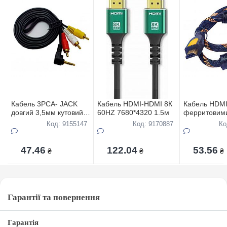
Кабель 3PCA- JACK
Кабель HDMI-HDMI 8К
Кабель HDMI
довгий 3,5мм кутовий
60HZ 7680*4320 1.5м
ферритовим
1,8м
фiльтрами 0
Код: 9155147
Код: 9170887
Ко
47.46
122.04
53.56
₴
₴
₴
Гарантії та повернення
Гарантія