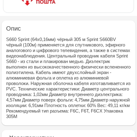
Опис
S660 Sprint (64x0,16мм) чёрный 305 м Sprint S660BV
чёрный (100м) применяется для спутникового, эфирного
аналогового и цифрового телевидения, а также в системах
видеонаблюдения. Центральный проводник кабеля Sprint
S660 - из стали и плакирован медью. Диэлектрик
выполнен из высококачественного физически вспененного
полиэтилена. Кабель имеют двухслойный экран -
алюминиевая фольга и оплетка из алюминиевой
проволоки. Наружная оболочка кабеля изготавливается из
PVC. Технические характеристики: Диаметр центрального
проводника: 1,02мм Диаметр внутреннего диэлектрика:
4,57мм Диаметр поверх фольги: 4,75мм Диаметр наружной
изоляции: 6,91мм Плотность оплетки: 60% Вес: 49,11 кг/км
Рекомендуемый тип разъема: F6C, F6T, F6CX Упаковка
305М