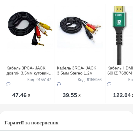
Кабель 3PCA- JACK
Кабель 3RCA- JACK
Кабель HDMI
довгий 3,5мм кутовий
3,5мм Stereo 1,2м
60HZ 7680*4
1,8м
Код: 9155147
Код: 9155956
Ко
47.46
39.55
122.04
₴
₴
Гарантії та повернення