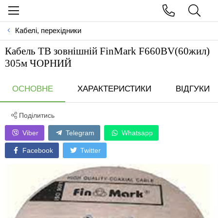
Кабелі, перехідники
Кабель ТВ зовнiшнiй FinMark F660BV(60жил)
305м ЧОРНИЙ
ОСНОВНЕ
ХАРАКТЕРИСТИКИ
ВІДГУКИ
Поділитись
Viber
Telegram
Whatsapp
Facebook
Twitter