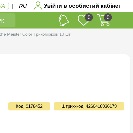
Увійти в особистий кабінет
UA
|
RU
0
0
к
e Meister Color Трикоміркові 10 шт
Код: 9178452
Штрих-код: 4260418936179