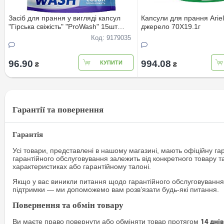
Засіб для прання у вигляді капсул
Капсули для прання Ariel
"Гірська свіжість" "ProWash" 15шт
джерело 70X19.1г
(DOYPACK)
Код: 9179035
96.90
994.08
КУПИТИ
₴
₴
Гарантії та повернення
Гарантія
Усі товари, представлені в нашому магазині, мають офіційну га
гарантійного обслуговування залежить від конкретного товару т
характеристиках або гарантійному талоні.
Якщо у вас виникли питання щодо гарантійного обслуговування
підтримки — ми допоможемо вам розв’язати будь-які питання.
Повернення та обмін товару
Ви маєте право повернути або обміняти товар протягом
14 днів