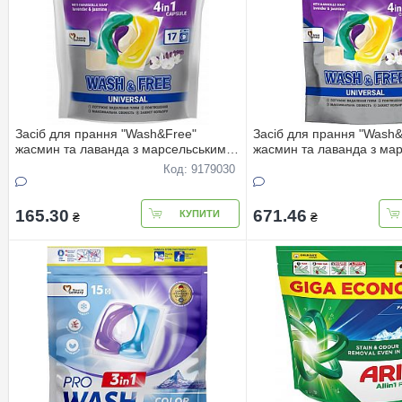
Засіб для прання "Wash&Free"
Засіб для прання "Wash&
жасмин та лаванда з марсельським
жасмин та лаванда з ма
милом 15+2шт (DOYPACK
милом 75 шт (DOYPA шт
Код: 9179030
165.30
671.46
КУПИТИ
₴
₴