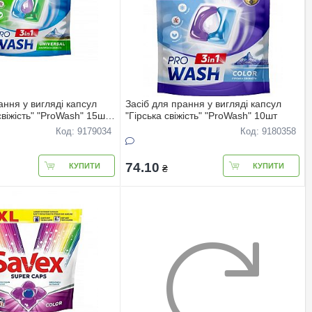
ання у вигляді капсул
Засіб для прання у вигляді капсул
свіжість" "ProWash" 15шт
"Гірська свіжість" "ProWash" 10шт
Код: 9179034
Код: 9180358
74.10
КУПИТИ
КУПИТИ
₴