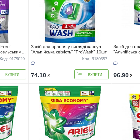
Free"
Засіб для прання у вигляді капсул
Засіб для пр
рсельським
"Альпійська свіжість" "ProWash" 10шт
"Альпійська 
(DOYPACK)
Код: 9179029
Код: 9180357
74.10
96.90
КУПИТИ
КУПИТИ
₴
₴