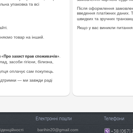
льна упаковка та всі
Після оформлення замовленн
введення платіжних даних. 
швидких та зручних транзакц
йті.
Якщо у вас виникли питання
іняємо товар на інший.
.
и «Про захист прав споживачів»
ад, засоби гігієни, білизна,
купця оплачує сам покупець.
ідтримки — ми завжди раді
Електронні пошти
Телефони
іденційності
barihin20@gmail.com
+38 (067) 