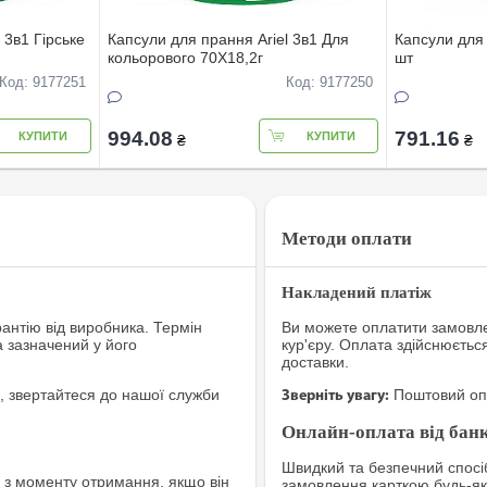
 3в1 Гірське
Капсули для прання Ariel 3в1 Для
Капсули для 
кольорового 70X18,2г
шт
Код: 9177251
Код: 9177250
994.08
791.16
КУПИТИ
КУПИТИ
₴
₴
Методи оплати
Накладений платіж
рантію від виробника. Термін
Ви можете оплатити замовле
а зазначений у його
кур'єру. Оплата здійснюєтьс
доставки.
, звертайтеся до нашої служби
Поштовий опе
Зверніть увагу:
Онлайн-оплата від банк
Швидкий та безпечний спосіб
з моменту отримання, якщо він
замовлення карткою будь-яко