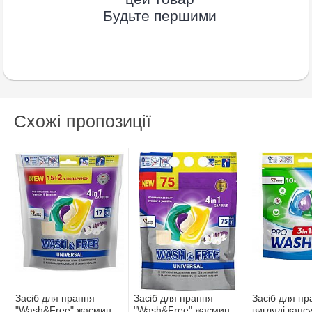
Будьте першими
Схожі пропозиції
Засіб для прання
Засіб для прання
Засіб для пр
"Wash&Free" жасмин та
"Wash&Free" жасмин та
вигляді капс