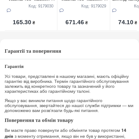
лаванда з
лаванда з
"Альпійська с
Код: 9179030
Код: 9179029
Ко
марсельським милом
марсельським милом
"ProWash" 1
15+2шт (DOYPACK
75 шт (DOYPA шт
165.30
671.46
74.10
₴
₴
₴
Гарантії та повернення
Гарантія
Усі товари, представлені в нашому магазині, мають офіційну
гарантію від виробника. Термін гарантійного обслуговування
залежить від конкретного товару та зазначений у його
характеристиках або гарантійному талоні.
Якщо у вас виникли питання щодо гарантійного
обслуговування, звертайтеся до нашої служби підтримки — ми
допоможемо вам розв’язати будь-які питання.
Повернення та обмін товару
Ви маєте право повернути або обміняти товар протягом
14
з моменту отримання, якщо він не був у використанні,
днів