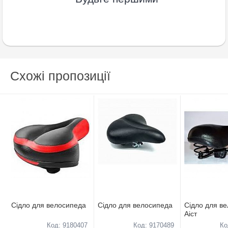
Схожі пропозиції
Ciдло для велосипеда
Ciдло для велосипеда
Ciдло для в
Аiст
Код: 9180407
Код: 9170489
Ко