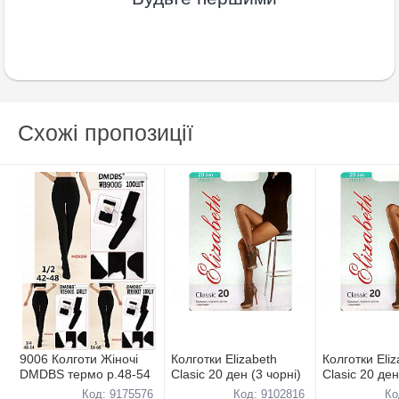
Схожі пропозиції
9006 Колготи Жіночі
Колготки Elizabeth
Колготки Eliz
DMDBS термо р.48-54
Clasic 20 ден (3 чорні)
Clasic 20 ден
Код: 9175576
Код: 9102816
Ко