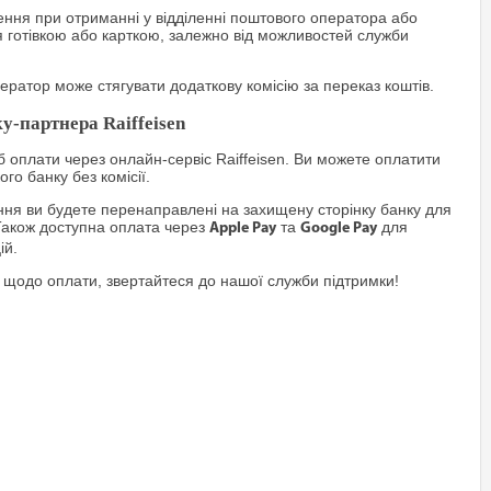
ння при отриманні у відділенні поштового оператора або
я готівкою або карткою, залежно від можливостей служби
ратор може стягувати додаткову комісію за переказ коштів.
у-партнера Raiffeisen
 оплати через онлайн-сервіс Raiffeisen. Ви можете оплатити
го банку без комісії.
я ви будете перенаправлені на захищену сторінку банку для
Також доступна оплата через
та
для
Apple Pay
Google Pay
ій.
 щодо оплати, звертайтеся до нашої служби підтримки!