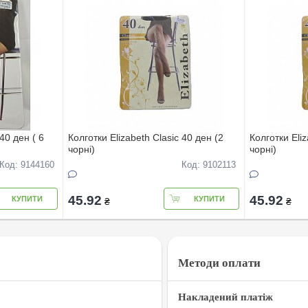
40 ден ( 6
Колготки Elizabeth Clasic 40 ден (2
Колготки Eliz
чорні)
чорні)
Код: 9144160
Код: 9102113
45.92
45.92
КУПИТИ
КУПИТИ
₴
₴
Методи оплати
Накладений платіж