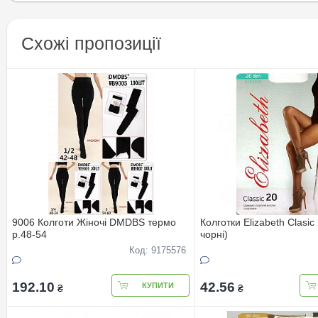
Схожі пропозиції
9006 Колготи Жіночі DMDBS термо
Колготки Elizabeth Clasic
р.48-54
чорні)
Код: 9175576
192.10
42.56
КУПИТИ
₴
₴