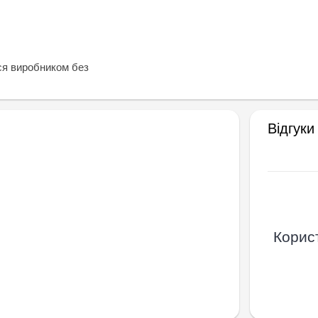
ся виробником без
Відгуки
Корист