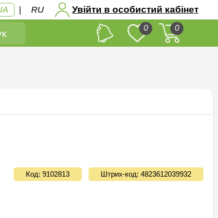
Увійти в особистий кабінет
UA
|
RU
0
0
к
Код: 9102813
Штрих-код: 4823612039932