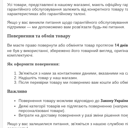
Усі товари, представлені в нашому магазині, мають офіційну га
гарантійного обслуговування залежить від конкретного товару т
характеристиках або гарантійному талоні.
Якщо у вас виникли питання щодо гарантійного обслуговування
підтримки — ми допоможемо вам розв’язати будь-які питання.
Повернення та обмін товару
Ви маєте право повернути або обміняти товар протягом
14 днів
не був у використанні, збережено його товарний вигляд, оригіна
комплектуючі.
Як оформити повернення:
Зв’яжіться з нами за контактними даними, вказаними на са
Надішліть товар у наш магазин.
Після перевірки товару ми повернемо вам кошти або обм
Важливо
Повернення товару можливе відповідно до
Закону Україн
Деякі категорії товарів не підлягають поверненню (наприкл
персоналізовані товари).
Витрати на доставку повернення у разі зміни рішення по
Якщо у вас залишилися питання, зв’яжіться з нашою службою п