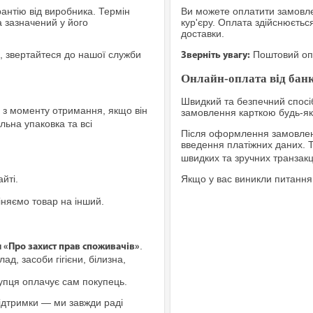
рантію від виробника. Термін
Ви можете оплатити замовле
а зазначений у його
кур'єру. Оплата здійснюєтьс
доставки.
, звертайтеся до нашої служби
Поштовий опе
Зверніть увагу:
Онлайн-оплата від банк
Швидкий та безпечний спосіб
з моменту отримання, якщо він
замовлення карткою будь-яко
льна упаковка та всі
Після оформлення замовленн
введення платіжних даних. 
швидких та зручних транзакц
йті.
Якщо у вас виникли питання
іняємо товар на інший.
.
и «Про захист прав споживачів»
ад, засоби гігієни, білизна,
купця оплачує сам покупець.
ідтримки — ми завжди раді