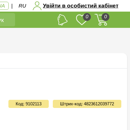
Увійти в особистий кабінет
UA
|
RU
0
0
к
Код: 9102113
Штрих-код: 4823612039772