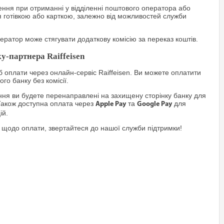
ння при отриманні у відділенні поштового оператора або
я готівкою або карткою, залежно від можливостей служби
ратор може стягувати додаткову комісію за переказ коштів.
у-партнера Raiffeisen
 оплати через онлайн-сервіс Raiffeisen. Ви можете оплатити
го банку без комісії.
я ви будете перенаправлені на захищену сторінку банку для
Також доступна оплата через
та
для
Apple Pay
Google Pay
ій.
 щодо оплати, звертайтеся до нашої служби підтримки!