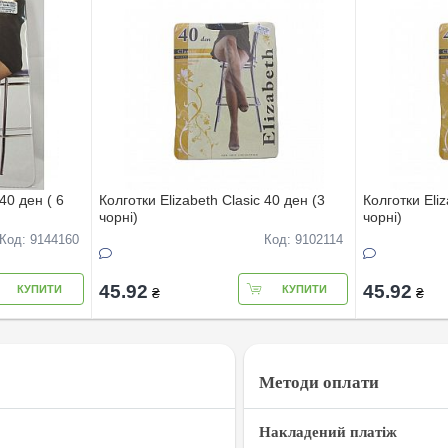
40 ден ( 6
Колготки Elizabeth Clasic 40 ден (3
Колготки Eliz
чорні)
чорні)
Код: 9144160
Код: 9102114
45.92
45.92
КУПИТИ
КУПИТИ
₴
₴
Методи оплати
Накладений платіж