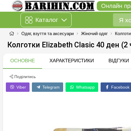
Онлайн пр
Каталог
Одяг, взуття та аксесуари
Жіночий одяг
Колготи
Колготки Elizabeth Clasic 40 ден (2 
ОСНОВНЕ
ХАРАКТЕРИСТИКИ
ВІДГУКИ
Поділитись
Viber
Telegram
Whatsapp
Facebook