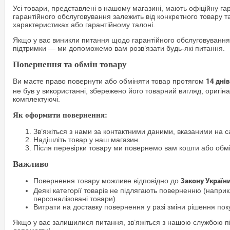
Усі товари, представлені в нашому магазині, мають офіційну га
гарантійного обслуговування залежить від конкретного товару т
характеристиках або гарантійному талоні.
Якщо у вас виникли питання щодо гарантійного обслуговування
підтримки — ми допоможемо вам розв’язати будь-які питання.
Повернення та обмін товару
Ви маєте право повернути або обміняти товар протягом
14 днів
не був у використанні, збережено його товарний вигляд, оригіна
комплектуючі.
Як оформити повернення:
Зв’яжіться з нами за контактними даними, вказаними на са
Надішліть товар у наш магазин.
Після перевірки товару ми повернемо вам кошти або обм
Важливо
Повернення товару можливе відповідно до
Закону Україн
Деякі категорії товарів не підлягають поверненню (наприкл
персоналізовані товари).
Витрати на доставку повернення у разі зміни рішення по
Якщо у вас залишилися питання, зв’яжіться з нашою службою п