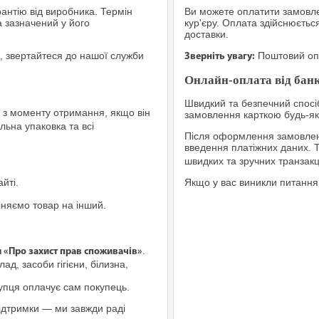
рантію від виробника. Термін
Ви можете оплатити замовле
а зазначений у його
кур'єру. Оплата здійснюєтьс
доставки.
, звертайтеся до нашої служби
Поштовий опе
Зверніть увагу:
Онлайн-оплата від банк
Швидкий та безпечний спосіб
з моменту отримання, якщо він
замовлення карткою будь-яко
льна упаковка та всі
Після оформлення замовленн
введення платіжних даних. 
швидких та зручних транзакц
йті.
Якщо у вас виникли питання
іняємо товар на інший.
.
и «Про захист прав споживачів»
ад, засоби гігієни, білизна,
купця оплачує сам покупець.
ідтримки — ми завжди раді