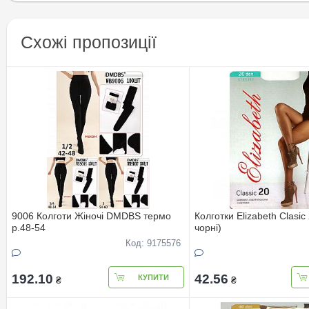
Схожі пропозиції
9006 Колготи Жіночі DMDBS термо
Колготки Elizabeth Clasic
р.48-54
чорні)
Код: 9175576
192.10
42.56
КУПИТИ
₴
₴