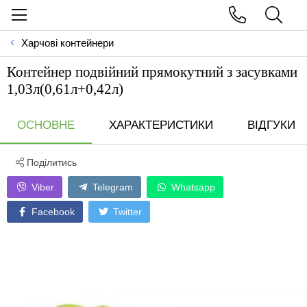
Харчові контейнери
Контейнер подвiйний прямокутний з засувками
1,03л(0,61л+0,42л)
ОСНОВНЕ
ХАРАКТЕРИСТИКИ
ВІДГУКИ
Поділитись
Viber
Telegram
Whatsapp
Facebook
Twitter