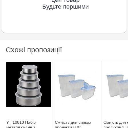
Будьте першими
Схожі пропозиції
YT 10810 Набiр
Ємнiсть для сипких
Ємнiсть для 
металл,судкiв з
продуктiв 0,8л
продуктiв 1,