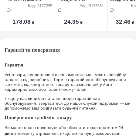
кришкою
Код: 9177295
Код: 9173551
Ко
5пр(10/12/14/16/18см)
в упаковцi
178.08
24.35
32.46
₴
₴
₴
Гарантії та повернення
Гарантія
Усі товари, представлені в нашому магазині, мають офіційну
гарантію від виробника. Термін гарантійного обслуговування
залежить від конкретного товару та зазначений у його
характеристиках або гарантійному талоні.
Якщо у вас виникли питання щодо гарантійного
обслуговування, звертайтеся до нашої служби підтримки — ми
допоможемо вам розв’язати будь-які питання.
Повернення та обмін товару
Ви маєте право повернути або обміняти товар протягом
14
з моменту отримання, якщо він не був у використанні,
днів