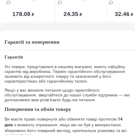
5пр(10/12/14/16/18см)
в упаковцi
178.08
24.35
32.46
₴
₴
₴
Гарантії та повернення
Гарантія
Усі товари, представлені в нашому магазині, мають офіційну
гарантію від виробника. Термін гарантійного обслуговування
залежить від конкретного товару та зазначений у його
характеристиках або гарантійному талоні.
Якщо у вас виникли питання щодо гарантійного
обслуговування, звертайтеся до нашої служби підтримки — ми
допоможемо вам розв’язати будь-які питання.
Повернення та обмін товару
Ви маєте право повернути або обміняти товар протягом
14
з моменту отримання, якщо він не був у використанні,
днів
збережено його товарний вигляд, оригінальна упаковка та всі