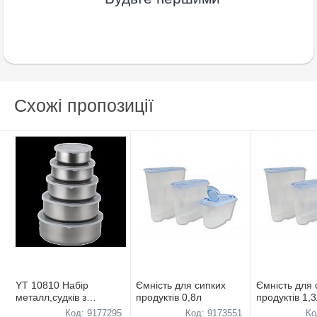
Схожі пропозиції
YT 10810 Набiр
Ємнiсть для сипких
Ємнiсть для 
металл,судкiв з
продуктiв 0,8л
продуктiв 1,
кришкою
Код: 9177295
Код: 9173551
Ко