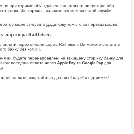
ння при отриманні у відділенні поштового оператора або
я готівкою або карткою, залежно від можливостей служби
ратор може стягувати додаткову комісію за переказ коштів.
у-партнера Raiffeisen
 оплати через онлайн-сервіс Raiffeisen. Ви можете оплатити
го банку без комісії.
я ви будете перенаправлені на захищену сторінку банку для
Також доступна оплата через
та
для
Apple Pay
Google Pay
ій.
 щодо оплати, звертайтеся до нашої служби підтримки!