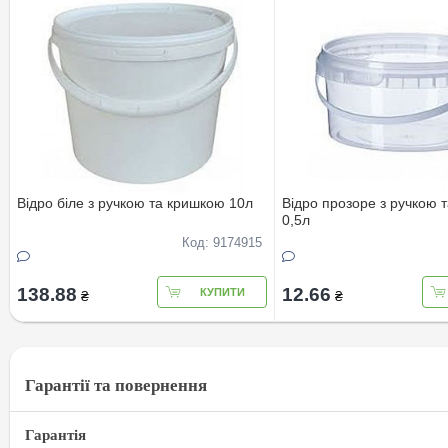
Вiдро бiле з ручкою та кришкою 10л
Вiдро прозоре з ручкою 
0,5л
Код: 9174915
138.88
12.66
КУПИТИ
₴
₴
Гарантії та повернення
Гарантія