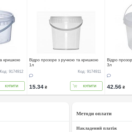
та кришкою
Вiдро прозоре з ручкою та кришкою
Вiдро прозо
1л
3л
Код: 9174912
Код: 9174911
15.34
42.56
КУПИТИ
КУПИТИ
₴
₴
Методи оплати
Накладений платіж