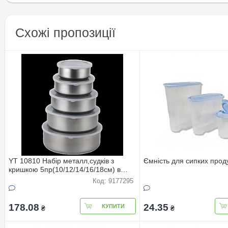
Схожі пропозиції
YT 10810 Набiр металл,судкiв з
Ємнiсть для сипких проду
кришкою 5пр(10/12/14/16/18см) в
упаковцi
Код: 9177295
178.08
24.35
КУПИТИ
₴
₴