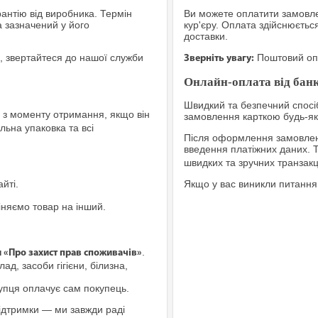
рантію від виробника. Термін
Ви можете оплатити замовле
а зазначений у його
кур'єру. Оплата здійснюєтьс
доставки.
, звертайтеся до нашої служби
Поштовий опе
Зверніть увагу:
Онлайн-оплата від банк
Швидкий та безпечний спосіб
з моменту отримання, якщо він
замовлення карткою будь-яко
льна упаковка та всі
Після оформлення замовленн
введення платіжних даних. 
швидких та зручних транзакц
йті.
Якщо у вас виникли питання
іняємо товар на інший.
.
и «Про захист прав споживачів»
ад, засоби гігієни, білизна,
купця оплачує сам покупець.
ідтримки — ми завжди раді