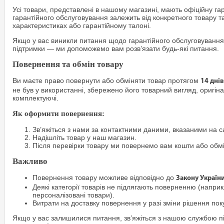
Усі товари, представлені в нашому магазині, мають офіційну га
гарантійного обслуговування залежить від конкретного товару т
характеристиках або гарантійному талоні.
Якщо у вас виникли питання щодо гарантійного обслуговування
підтримки — ми допоможемо вам розв’язати будь-які питання.
Повернення та обмін товару
Ви маєте право повернути або обміняти товар протягом
14 днів
не був у використанні, збережено його товарний вигляд, оригіна
комплектуючі.
Як оформити повернення:
Зв’яжіться з нами за контактними даними, вказаними на са
Надішліть товар у наш магазин.
Після перевірки товару ми повернемо вам кошти або обм
Важливо
Повернення товару можливе відповідно до
Закону Україн
Деякі категорії товарів не підлягають поверненню (наприкл
персоналізовані товари).
Витрати на доставку повернення у разі зміни рішення по
Якщо у вас залишилися питання, зв’яжіться з нашою службою п