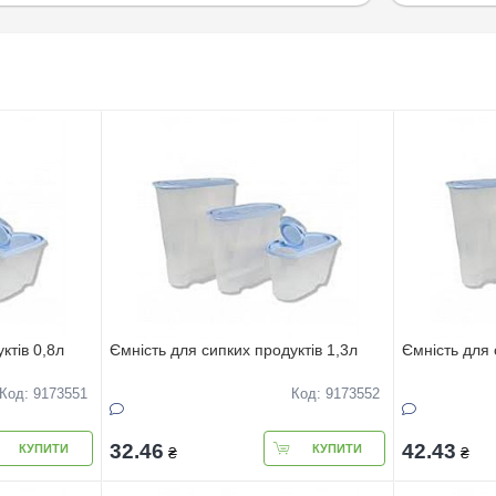
ктiв 0,8л
Ємнiсть для сипких продуктiв 1,3л
Ємнiсть для 
Код: 9173551
Код: 9173552
32.46
42.43
КУПИТИ
КУПИТИ
₴
₴