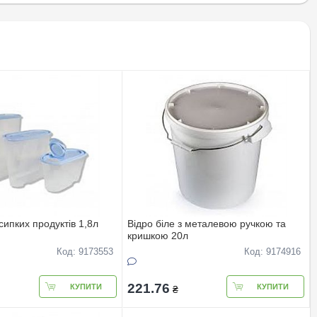
сипких продуктiв 1,8л
Вiдро бiле з металевою ручкою та
кришкою 20л
Код: 9173553
Код: 9174916
221.76
КУПИТИ
КУПИТИ
₴