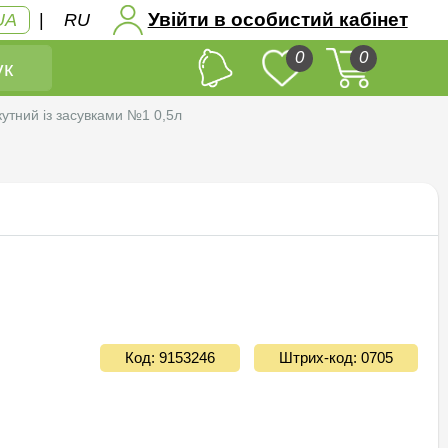
Увійти в особистий кабінет
UA
|
RU
0
0
к
утний iз засувками №1 0,5л
Код: 9153246
Штрих-код: 0705