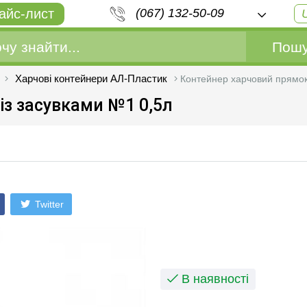
айс-лист
(067) 132-50-09
Пошу
Харчові контейнери АЛ-Пластик
Контейнер харчовий прямок
iз засувками №1 0,5л
Twitter
В наявності