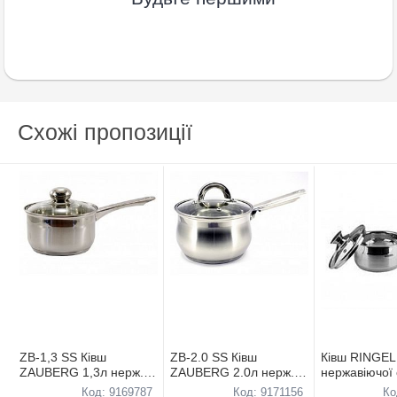
Схожі пропозиції
ZB-1,3 SS Кiвш
ZB-2.0 SS Кiвш
Кiвш RINGEL 
ZAUBERG 1,3л нерж.з
ZAUBERG 2.0л нерж.з
нержавіючої 
кришкою
кришкою
0.6л,12см
Код: 9169787
Код: 9171156
Ко