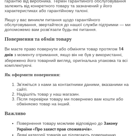
гарантію від виробника. Термін гарантійного обслуговування
залежить від конкретного товару та зазначений у його
характеристиках або гарантійному талоні.
Якщо у вас виникли питання щодо гарантійного
обслуговування, звертайтеся до нашої служби підтримки — ми
допоможемо вам розв’язати будь-які питання.
Повернення та обмін товару
Ви маєте право повернути або обміняти товар протягом
14
з моменту отримання, якщо він не був у використанні,
днів
збережено його товарний вигляд, оригінальна упаковка та всі
комплектуючі.
Як оформити повернення:
Зв’яжіться з нами за контактними даними, вказаними на
сайті.
Надішліть товар у наш магазин.
Після перевірки товару ми повернемо вам кошти або
обміняємо товар на інший.
Важливо
Повернення товару можливе відповідно до
Закону
.
України «Про захист прав споживачів»
Деякі категорії товарів не підлягають поверненню