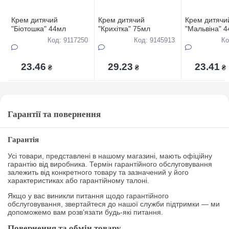
Крем дитячий
Крем дитячий
Крем дитячи
"Біотошка" 44мл
"Крихітка" 75мл
"Мальвіна" 
Код: 9117250
Код: 9145913
Ко
23.46
29.23
23.41
₴
₴
₴
Гарантії та повернення
Гарантія
Усі товари, представлені в нашому магазині, мають офіційну
гарантію від виробника. Термін гарантійного обслуговування
залежить від конкретного товару та зазначений у його
характеристиках або гарантійному талоні.
Якщо у вас виникли питання щодо гарантійного
обслуговування, звертайтеся до нашої служби підтримки — ми
допоможемо вам розв’язати будь-які питання.
Повернення та обмін товару