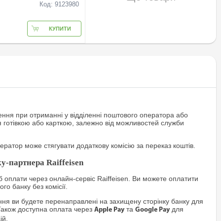
Код: 9123980
КУПИТИ
ння при отриманні у відділенні поштового оператора або
я готівкою або карткою, залежно від можливостей служби
ратор може стягувати додаткову комісію за переказ коштів.
у-партнера Raiffeisen
 оплати через онлайн-сервіс Raiffeisen. Ви можете оплатити
го банку без комісії.
я ви будете перенаправлені на захищену сторінку банку для
Також доступна оплата через
та
для
Apple Pay
Google Pay
ій.