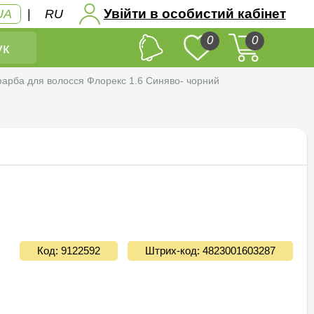
Увійти в особистий кабінет
UA
|
RU
0
0
к
арба для волосся Флорекс 1.6 Cиняво- чорний
Код: 9122592
Штрих-код: 4823001603287