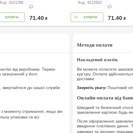
Код: 9151286
Код: 9122602
71.40
71.40
КУПИТИ
КУПИТИ
₴
₴
Методи оплати
Накладений платіж
рантію від виробника. Термін
Ви можете оплатити замовле
а зазначений у його
кур'єру. Оплата здійснюєтьс
доставки.
, звертайтеся до нашої служби
Поштовий опе
Зверніть увагу:
Онлайн-оплата від банк
Швидкий та безпечний спосіб
з моменту отримання, якщо він
замовлення карткою будь-яко
льна упаковка та всі
Після оформлення замовленн
введення платіжних даних. 
швидких та зручних транзакц