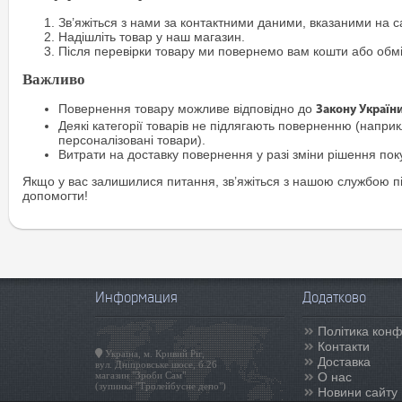
Зв’яжіться з нами за контактними даними, вказаними на са
Надішліть товар у наш магазин.
Після перевірки товару ми повернемо вам кошти або обм
Важливо
Повернення товару можливе відповідно до
Закону Україн
Деякі категорії товарів не підлягають поверненню (наприкл
персоналізовані товари).
Витрати на доставку повернення у разі зміни рішення по
Якщо у вас залишилися питання, зв’яжіться з нашою службою п
допомогти!
Информация
Додатково
Політика конф
Контакти
Україна, м. Кривий Ріг,
Доставка
вул. Дніпровське шосе, б.26
магазин "Зроби Сам"
О нас
(зупинка "Тролейбусне депо")
Новини сайту