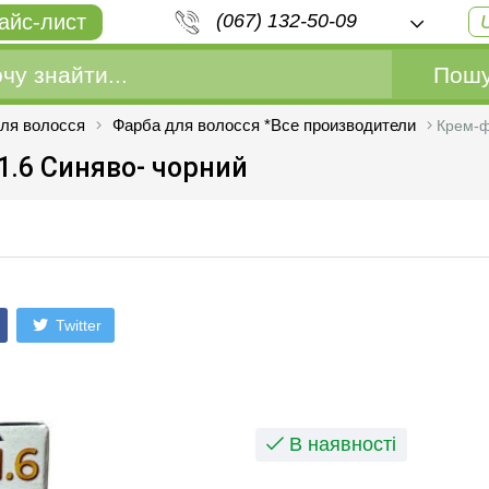
айс-лист
(067) 132-50-09
Пошу
ля волосся
Фарба для волосся *Все производители
Крем-ф
1.6 Cиняво- чорний
Twitter
В наявності