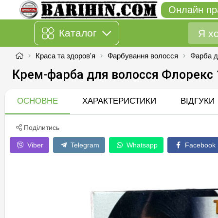
Онлайн пр
Каталог
Краса та здоров'я
Фарбування волосся
Фарба д
Крем-фарба для волосся Флорекс 
ОСНОВНЕ
ХАРАКТЕРИСТИКИ
ВІДГУКИ
Поділитись
Viber
Telegram
Whatsapp
Facebook