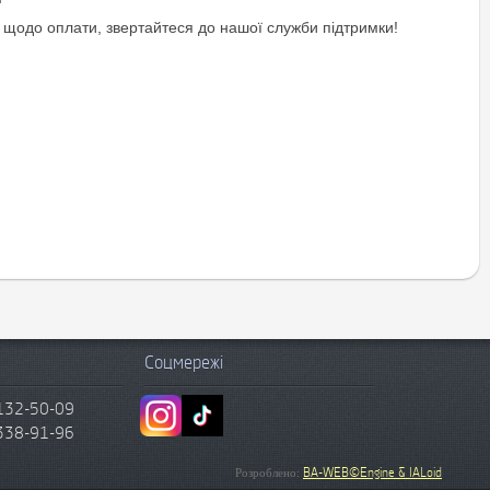
 щодо оплати, звертайтеся до нашої служби підтримки!
Соцмережі
132-50-09
338-91-96
BA-WEB©Engine & IALoid
Розроблено: