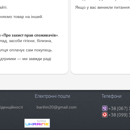
йті.
Якщо у вас виникли питання
іняємо товар на інший.
.
и «Про захист прав споживачів»
ад, засоби гігієни, білизна,
купця оплачує сам покупець.
ідтримки — ми завжди раді
Електронні пошти
Телефони
іденційності
barihin20@gmail.com
+38 (067) 
+38 (099) 