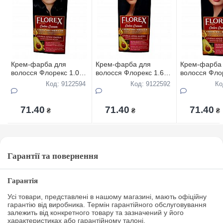
Крем-фарба для
Крем-фарба для
Крем-фарба
волосся Флорекс 1.0
волосся Флорекс 1.6
волосся Фло
Чорний
Cиняво- чорний
Ультра-чорн
Код: 9122594
Код: 9122592
Ко
71.40
71.40
71.40
₴
₴
₴
Гарантії та повернення
Гарантія
Усі товари, представлені в нашому магазині, мають офіційну
гарантію від виробника. Термін гарантійного обслуговування
залежить від конкретного товару та зазначений у його
характеристиках або гарантійному талоні.