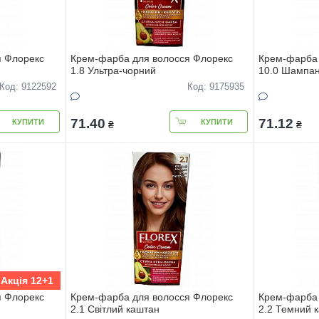
я Флорекс
Крем-фарба для волосся Флорекс
Крем-фарба 
1.8 Ультра-чорний
10.0 Шампа
Код: 9122592
Код: 9175935
71.40
71.12
КУПИТИ
КУПИТИ
₴
₴
Акція 12+1
я Флорекс
Крем-фарба для волосся Флорекс
Крем-фарба 
2.1 Світлий каштан
2.2 Темний 