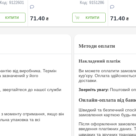
Код: 9122601
Код: 9151286
71.40
71.40
КУПИТИ
КУПИТИ
₴
₴
Методи оплати
Накладений платіж
рантію від виробника. Термін
Ви можете оплатити замовле
а зазначений у його
кур'єру. Оплата здійснюєтьс
доставки.
, звертайтеся до нашої служби
Поштовий опе
Зверніть увагу:
Онлайн-оплата від банк
Швидкий та безпечний спосіб
з моменту отримання, якщо він
замовлення карткою будь-яко
льна упаковка та всі
Після оформлення замовленн
введення платіжних даних. 
швидких та зручних транзакц