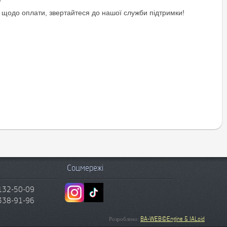
 щодо оплати, звертайтеся до нашої служби підтримки!
Соцмережі
132-50-09
338-91-96
BA-WEB©Engine & IALoid
Розроблено: