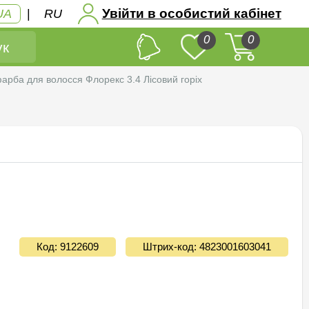
Увійти в особистий кабінет
UA
|
RU
0
0
к
рба для волосся Флорекс 3.4 Лісовий горіх
Код: 9122609
Штрих-код: 4823001603041