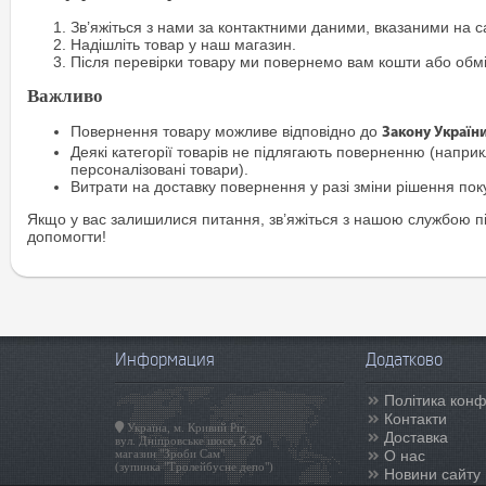
Зв’яжіться з нами за контактними даними, вказаними на са
Надішліть товар у наш магазин.
Після перевірки товару ми повернемо вам кошти або обм
Важливо
Повернення товару можливе відповідно до
Закону Україн
Деякі категорії товарів не підлягають поверненню (наприкл
персоналізовані товари).
Витрати на доставку повернення у разі зміни рішення по
Якщо у вас залишилися питання, зв’яжіться з нашою службою п
допомогти!
Информация
Додатково
Політика конф
Контакти
Україна, м. Кривий Ріг,
Доставка
вул. Дніпровське шосе, б.26
магазин "Зроби Сам"
О нас
(зупинка "Тролейбусне депо")
Новини сайту