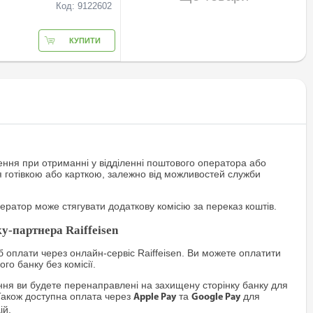
Код: 9122602
КУПИТИ
ння при отриманні у відділенні поштового оператора або
я готівкою або карткою, залежно від можливостей служби
ратор може стягувати додаткову комісію за переказ коштів.
у-партнера Raiffeisen
 оплати через онлайн-сервіс Raiffeisen. Ви можете оплатити
го банку без комісії.
я ви будете перенаправлені на захищену сторінку банку для
Також доступна оплата через
та
для
Apple Pay
Google Pay
ій.