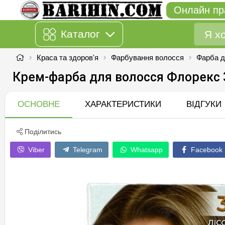
Онлайн пр
Каталог
Краса та здоров'я
Фарбування волосся
Фарба д
Крем-фарба для волосся Флорекс 3
ОСНОВНЕ
ХАРАКТЕРИСТИКИ
ВІДГУКИ
Поділитись
Viber
Telegram
Whatsapp
Facebook