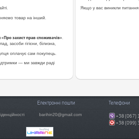
йті.
Якщо у вас виникли питання
іняємо товар на інший.
.
и «Про захист прав споживачів»
ад, засоби гігієни, білизна,
купця оплачує сам покупець.
ідтримки — ми завжди раді
Електронні пошти
Телефони
іденційності
barihin20@gmail.com
+38 (067) 
+38 (099) 