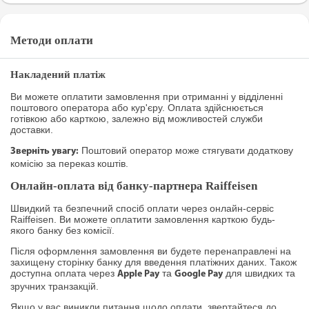
Методи оплати
Накладений платіж
Ви можете оплатити замовлення при отриманні у відділенні
поштового оператора або кур'єру. Оплата здійснюється
готівкою або карткою, залежно від можливостей служби
доставки.
Поштовий оператор може стягувати додаткову
Зверніть увагу:
комісію за переказ коштів.
Онлайн-оплата від банку-партнера Raiffeisen
Швидкий та безпечний спосіб оплати через онлайн-сервіс
Raiffeisen. Ви можете оплатити замовлення карткою будь-
якого банку без комісії.
Після оформлення замовлення ви будете перенаправлені на
захищену сторінку банку для введення платіжних даних. Також
доступна оплата через
та
для швидких та
Apple Pay
Google Pay
зручних транзакцій.
Якщо у вас виникли питання щодо оплати, звертайтеся до