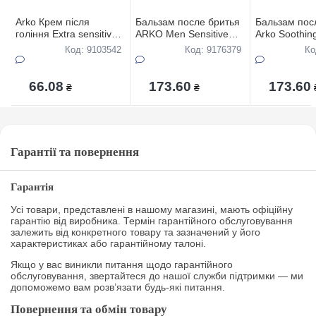
Arko Крем після
Бальзам после бритья
Бальзам пос
гоління Extra sensitive
ARKO Men Sensitive
Arko Soothi
50гр
200 мл
200 мл
Код: 9103542
Код: 9176379
Ко
66.08
173.60
173.60
₴
₴
Гарантії та повернення
Гарантія
Усі товари, представлені в нашому магазині, мають офіційну
гарантію від виробника. Термін гарантійного обслуговування
залежить від конкретного товару та зазначений у його
характеристиках або гарантійному талоні.
Якщо у вас виникли питання щодо гарантійного
обслуговування, звертайтеся до нашої служби підтримки — ми
допоможемо вам розв’язати будь-які питання.
Повернення та обмін товару