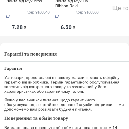
Лента вiд Мух Bros
Лента вiд Мух Fly
Ribbon Raid
Ще то
Код: 9180548
Код: 9180388
7.28
6.50
₴
₴
Гарантії та повернення
Гарантія
Усі товари, представлені в нашому магазині, мають офіційну
гарантію від виробника. Термін гарантійного обслуговування
залежить від конкретного товару та зазначений у його
характеристиках або гарантійному талоні.
Якщо у вас виникли питання щодо гарантійного
обслуговування, звертайтеся до нашої служби підтримки — ми
допоможемо вам розв’язати будь-які питання.
Повернення та обмін товару
Ви маєте право повернути або обміняти товар протягом
14