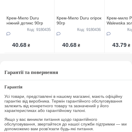
Крем-Мило Duru
Крем-Мило Duru огірок
Крем-мило P
ніжний дотикс 90гр
90гр
Walewska зо
Код: 9180435
Код: 9180436
Ко
40.68
40.68
43.79
₴
₴
₴
Гарантії та повернення
Гарантія
Усі товари, представлені в нашому магазині, мають офіційну
гарантію від виробника. Термін гарантійного обслуговування
залежить від конкретного товару та зазначений у його
характеристиках або гарантійному талоні.
Якщо у вас виникли питання щодо гарантійного
обслуговування, звертайтеся до нашої служби підтримки — ми
допоможемо вам розв’язати будь-які питання.