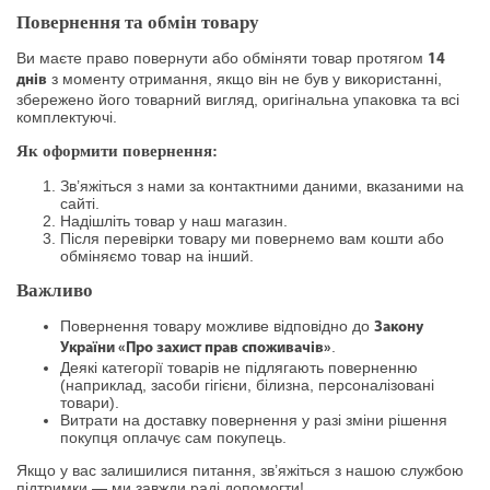
Повернення та обмін товару
Ви маєте право повернути або обміняти товар протягом
14
з моменту отримання, якщо він не був у використанні,
днів
збережено його товарний вигляд, оригінальна упаковка та всі
комплектуючі.
Як оформити повернення:
Зв’яжіться з нами за контактними даними, вказаними на
сайті.
Надішліть товар у наш магазин.
Після перевірки товару ми повернемо вам кошти або
обміняємо товар на інший.
Важливо
Повернення товару можливе відповідно до
Закону
.
України «Про захист прав споживачів»
Деякі категорії товарів не підлягають поверненню
(наприклад, засоби гігієни, білизна, персоналізовані
товари).
Витрати на доставку повернення у разі зміни рішення
покупця оплачує сам покупець.
Якщо у вас залишилися питання, зв’яжіться з нашою службою
підтримки — ми завжди раді допомогти!