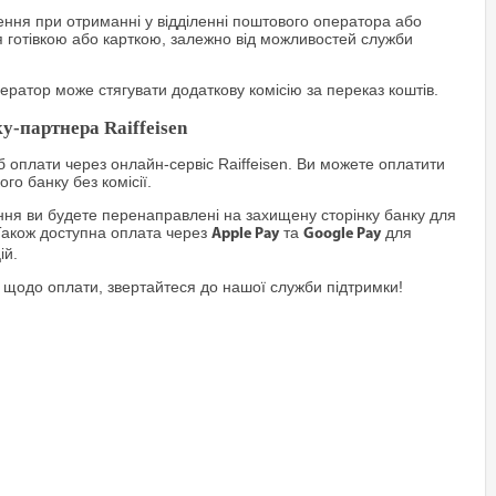
ння при отриманні у відділенні поштового оператора або
я готівкою або карткою, залежно від можливостей служби
ратор може стягувати додаткову комісію за переказ коштів.
у-партнера Raiffeisen
 оплати через онлайн-сервіс Raiffeisen. Ви можете оплатити
го банку без комісії.
я ви будете перенаправлені на захищену сторінку банку для
Також доступна оплата через
та
для
Apple Pay
Google Pay
ій.
 щодо оплати, звертайтеся до нашої служби підтримки!