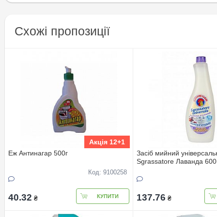
Схожі пропозиції
Акція 12+1
Еж Антинагар 500г
Засіб мийний універсаль
Sgrassatore Лаванда 600
Код: 9100258
40.32
137.76
КУПИТИ
₴
₴