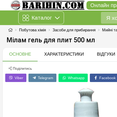
Онлайн пр
Каталог
Побутова хімія
Засоби для прибирання
Мийні та
Мілам гель для плит 500 мл
ОСНОВНЕ
ХАРАКТЕРИСТИКИ
ВІДГУКИ
Поділитись
Viber
Telegram
Whatsapp
Facebook