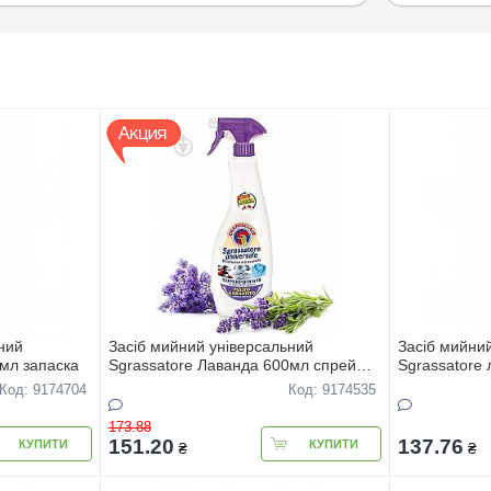
ний
Засіб мийний універсальний
Засіб мийни
мл запаска
Sgrassatore Лаванда 600мл спрей
Sgrassatore
ТОР
Код: 9174704
Код: 9174535
173.88
151.20
137.76
КУПИТИ
КУПИТИ
₴
₴