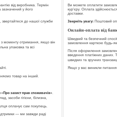
рантію від виробника. Термін
Ви можете оплатити замовле
а зазначений у його
кур'єру. Оплата здійснюєтьс
доставки.
, звертайтеся до нашої служби
Поштовий опе
Зверніть увагу:
Онлайн-оплата від банк
Швидкий та безпечний спосіб
з моменту отримання, якщо він
замовлення карткою будь-яко
льна упаковка та всі
Після оформлення замовленн
введення платіжних даних. 
швидких та зручних транзакц
йті.
Якщо у вас виникли питання
іняємо товар на інший.
.
и «Про захист прав споживачів»
ад, засоби гігієни, білизна,
купця оплачує сам покупець.
ідтримки — ми завжди раді