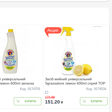
й універсальний
Засіб мийний універсальний
 лимон 600ml запаска
Sgrassatore лимон 600ml спрей ТОР
Код: 9174703
Код: 9174534
173.88
151.20
КУПИТИ
КУПИТИ
₴