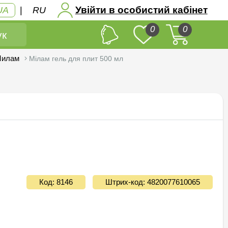
Увійти в особистий кабінет
UA
|
RU
0
0
к
 Милам
Мілам гель для плит 500 мл
Код: 8146
Штрих-код: 4820077610065