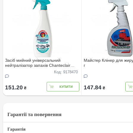
Засіб мийний універсальний
Майстер Клінер для жиру
нейтралізатор запахів Chanteclair
г
Спрей, 600 мл
Код: 9178470
151.20
147.84
КУПИТИ
₴
₴
Гарантії та повернення
Гарантія