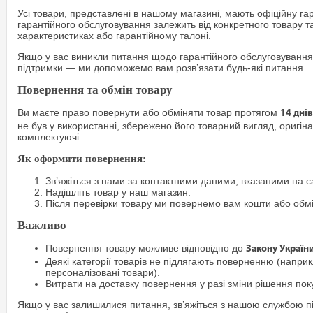
Усі товари, представлені в нашому магазині, мають офіційну га
гарантійного обслуговування залежить від конкретного товару т
характеристиках або гарантійному талоні.
Якщо у вас виникли питання щодо гарантійного обслуговування
підтримки — ми допоможемо вам розв’язати будь-які питання.
Повернення та обмін товару
Ви маєте право повернути або обміняти товар протягом
14 днів
не був у використанні, збережено його товарний вигляд, оригіна
комплектуючі.
Як оформити повернення:
Зв’яжіться з нами за контактними даними, вказаними на са
Надішліть товар у наш магазин.
Після перевірки товару ми повернемо вам кошти або обм
Важливо
Повернення товару можливе відповідно до
Закону Україн
Деякі категорії товарів не підлягають поверненню (наприкл
персоналізовані товари).
Витрати на доставку повернення у разі зміни рішення по
Якщо у вас залишилися питання, зв’яжіться з нашою службою п