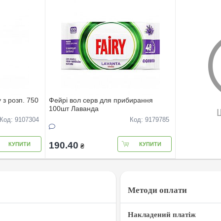
 з розп. 750
Фейрі вол серв для прибирання
100шт Лаванда
Код: 9107304
Код: 9179785
190.40
КУПИТИ
КУПИТИ
₴
Методи оплати
Накладений платіж