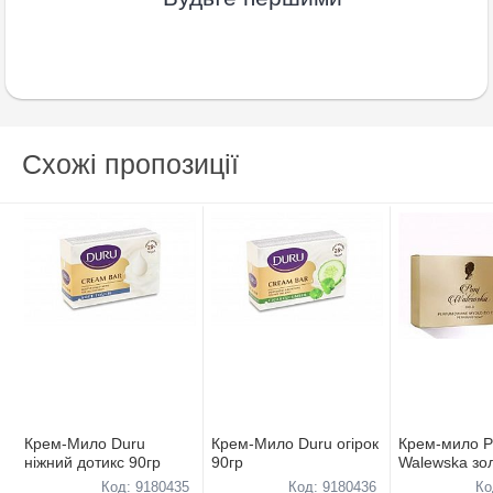
Схожі пропозиції
Крем-Мило Duru
Крем-Мило Duru огірок
Крем-мило P
ніжний дотикс 90гр
90гр
Walewska зо
Код: 9180435
Код: 9180436
Ко