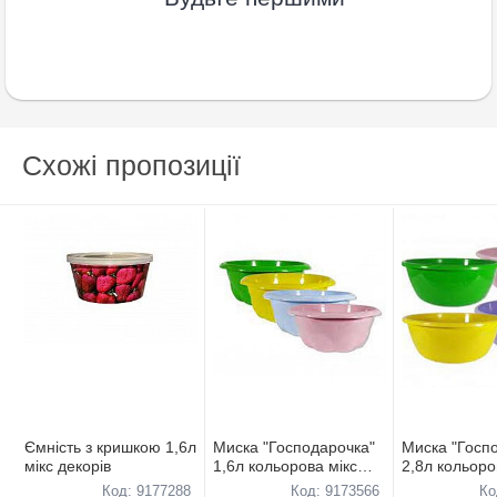
Схожі пропозиції
Ємнiсть з кришкою 1,6л
Миска "Господарочка"
Миска "Госп
мiкс декорiв
1,6л кольорова мiкс
2,8л кольоро
кольорiв
кольорiв
Код: 9177288
Код: 9173566
Ко