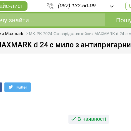
айс-лист
(067) 132-50-09
Пошу
ки Maxmark
MK-PK 7024 Сковорідка-сотейник MAXMARK d 24 с м
MAXMARK d 24 с мило з антипригарн
Twitter
В наявності