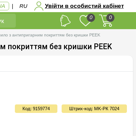
Увійти в особистий кабінет
UA
|
RU
0
0
к
ило з антипригарним покриттям без кришки PEEK
им покриттям без кришки PEEK
Код: 9159774
Штрих-код: MK-PК 7024