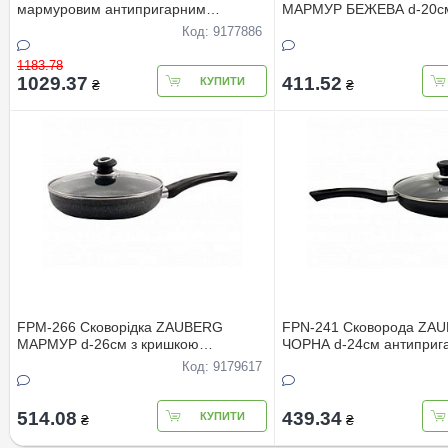
мармуровим антипригарним
МАРМУР БЕЖЕВА d-20с
покриттям TOP-KITCHEN
антипригарне покриття 
Код: 9177886
1183.78
1029.37
411.52
КУПИТИ
₴
₴
FPM-266 Сковорiдка ZAUBERG
FPN-241 Сковорода ZA
МАРМУР d-26см з кришкою
ЧОРНА d-24см антиприг
антипригар покриттям
покриття з кришкою
Код: 9179617
514.08
439.34
КУПИТИ
₴
₴