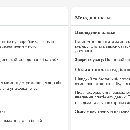
Методи оплати
Накладений платіж
рантію від виробника. Термін
Ви можете оплатити замовле
а зазначений у його
кур'єру. Оплата здійснюєтьс
доставки.
, звертайтеся до нашої служби
Поштовий опе
Зверніть увагу:
Онлайн-оплата від банк
Швидкий та безпечний спосіб
з моменту отримання, якщо він
замовлення карткою будь-яко
льна упаковка та всі
Після оформлення замовленн
введення платіжних даних. 
швидких та зручних транзакц
йті.
Якщо у вас виникли питання
іняємо товар на інший.