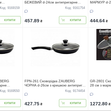
м
БЕЖЕВИЙ d-24см антипригарне
МАРМУР d-2
з кришкою
покриття з кришкою
антипригар 
Код: 9169159
Код: 9161754
457.89
444.64
КУПИТИ
КУПИТИ
₴
₴
UBERG
FPN-261 Сковорiдка ZAUBERG
GR-2801 Ско
арне
ЧОРНА d-26см з кришкою антипригар
28 см з мар
покриттям
кришкою К
Код: 9169550
Код: 9174454
427.75
1272.80
КУПИТИ
КУПИТИ
₴
₴