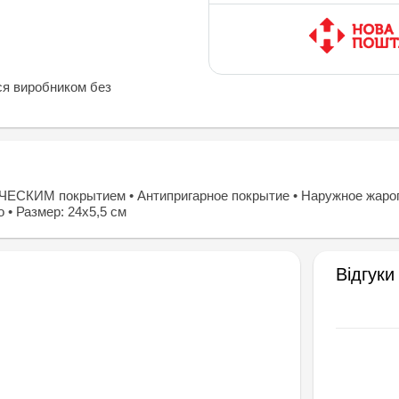
ся виробником без
ЧЕСКИМ покрытием • Антипригарное покрытие • Наружное жароп
 • Размер: 24х5,5 см
Відгуки