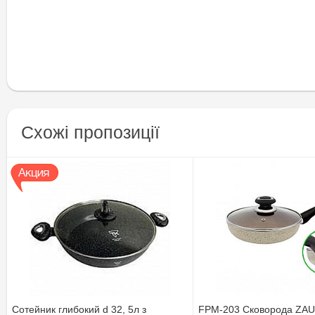
Схожі пропозиції
Cотейник глибокий d 32, 5л з
FPM-203 Сковорода ZA