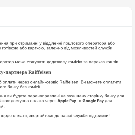
ння при отриманні у відділенні поштового оператора або
я готівкою або карткою, залежно від можливостей служби
ратор може стягувати додаткову комісію за переказ коштів.
у-партнера Raiffeisen
 оплати через онлайн-сервіс Raiffeisen. Ви можете оплатити
го банку без комісії.
я ви будете перенаправлені на захищену сторінку банку для
Також доступна оплата через
та
для
Apple Pay
Google Pay
ій.
 щодо оплати, звертайтеся до нашої служби підтримки!