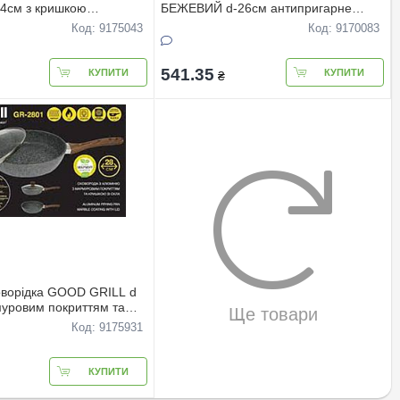
4см з кришкою
БЕЖЕВИЙ d-26см антипригарне
покриттям
покриття з кришкою
Код: 9175043
Код: 9170083
541.35
КУПИТИ
КУПИТИ
₴
ворідка GOOD GRILL d
муровим покриттям та
Ще товари
ОРОБКА
Код: 9175931
КУПИТИ