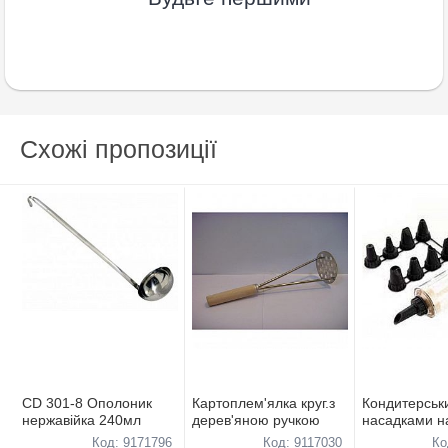
Схожі пропозиції
CD 301-8 Ополоник
Картоплем'ялка круг.з
Кондитерськ
нержавійка 240мл
дерев'яною ручкою
насадками н
Код: 9171796
Код: 9117030
Ко