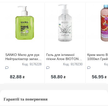
SANKO Мило для рук
Гель для інтимної
Крем мило B
Нейтралізатор запаху
гігієни Алое BIOTON
1000мл Гре
500мл
COSMETICS, 300 мл
Код: 9176228
Код: 9178230
Ко
82.88
58.80
56.95
₴
₴
₴
Гарантії та повернення