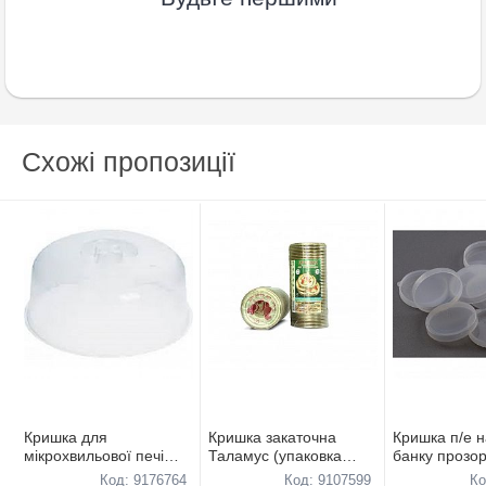
Схожі пропозиції
Кришка для
Кришка закаточна
Кришка п/е н
мiкрохвильової печi
Таламус (упаковка
банку прозо
24см
50шт)
Код: 9176764
Код: 9107599
Ко